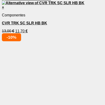
+
Componentes
CVR TRK SC SLR HB BK
13,00
€
11,70
€
-10%