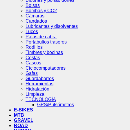
Bidones y portabidones
Bolsas
Bombas y CO2
Cámaras
Candados
Lubricantes y disolventes
Luces
Patas de cabra
Portabultos traseros
Rodillos
Timbres y bocinas
Cestas
Cascos
Ciclocomputadores
Gafas
Guardabarros
Herramientas
Hidratación
Limpieza
TECNOLOGÍA
GPS/Pulsómetros
E-BIKES
MTB
GRAVEL
ROAD