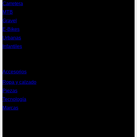
Carretera
MTB
Gravel
E-Bikes
Urbanas
Infantiles
Complementos
Accesorios
Ropa y calzado
Piezas
Tecnología
Marcas
NEWSLETTER