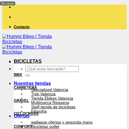
Saltar
al
contenido
Contacto
BICICLETAS
Buscar
por:
BMX
Nuestras tiendas
CARRETERA
Specialized Valencia
Trek Valencia
Tienda Ebikes Valencia
GRAVEL
Multimarca Requena
Staff tienda de bicicletas
Filosofía
CICLOCROSS
Ofertas
wallapop ofertas y segunda mano
CONFORT
Bicicletas outlet