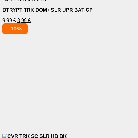
BTRYPT TRK DOM+ SLR UPR BAT CP
9,99
€
8,99
€
-10%