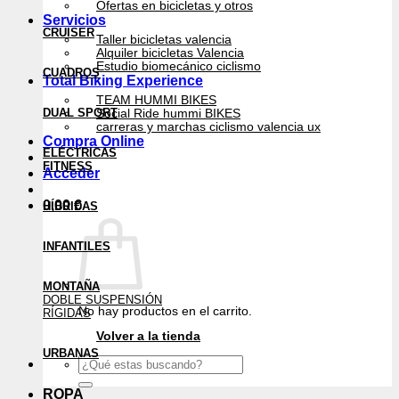
Ofertas en bicicletas y otros
Servicios
CRUISER
Taller bicicletas valencia
Alquiler bicicletas Valencia
Estudio biomecánico ciclismo
CUADROS
Total Biking Experience
TEAM HUMMI BIKES
DUAL SPORT
Social Ride hummi BIKES
carreras y marchas ciclismo valencia ux
Compra Online
ELÉCTRICAS
FITNESS
Acceder
0,00
€
HÍBRIDAS
INFANTILES
MONTAÑA
DOBLE SUSPENSIÓN
No hay productos en el carrito.
RÍGIDAS
Volver a la tienda
URBANAS
Buscar
por:
ROPA