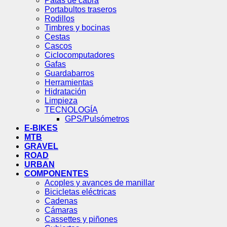
Patas de cabra
Portabultos traseros
Rodillos
Timbres y bocinas
Cestas
Cascos
Ciclocomputadores
Gafas
Guardabarros
Herramientas
Hidratación
Limpieza
TECNOLOGÍA
GPS/Pulsómetros
E-BIKES
MTB
GRAVEL
ROAD
URBAN
COMPONENTES
Acoples y avances de manillar
Bicicletas eléctricas
Cadenas
Cámaras
Cassettes y piñones