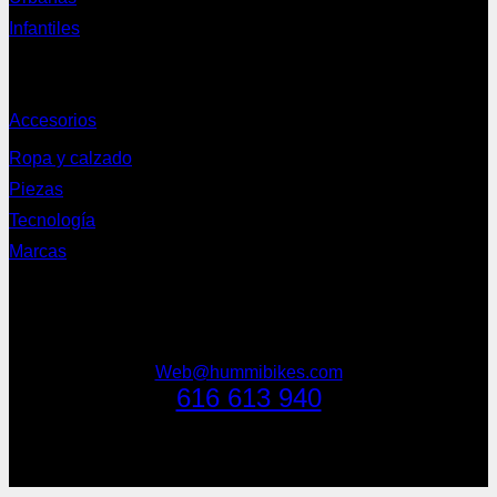
Infantiles
Complementos
Accesorios
Ropa y calzado
Piezas
Tecnología
Marcas
NEWSLETTER
Web@hummibikes.com
616 613 940
V