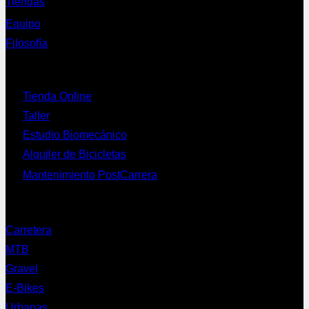
Tiendas
Equipo
Filosofía
Servicios
Tienda Online
Taller
Estudio Biomecánico
Alquiler de Bicicletas
Mantenimiento PostCarrera
Nuestras bicis
Carretera
MTB
Gravel
E-Bikes
Urbanas