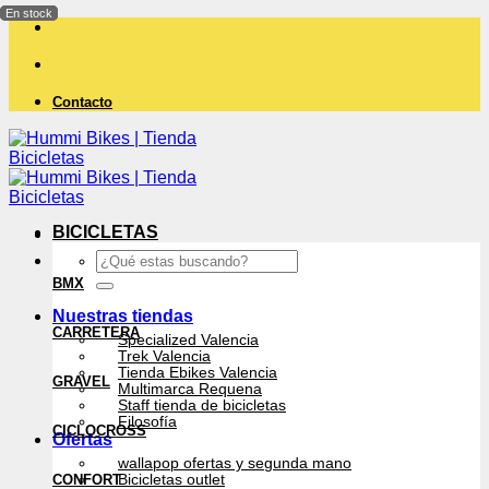
Saltar
al
contenido
Contacto
BICICLETAS
Buscar
por:
BMX
Nuestras tiendas
CARRETERA
Specialized Valencia
Trek Valencia
Tienda Ebikes Valencia
GRAVEL
Multimarca Requena
Staff tienda de bicicletas
Filosofía
CICLOCROSS
Ofertas
wallapop ofertas y segunda mano
CONFORT
Bicicletas outlet