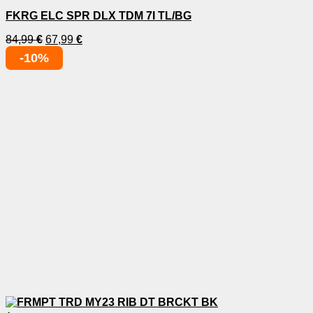
FKRG ELC SPR DLX TDM 7I TL/BG
84,99
€
67,99
€
-10%