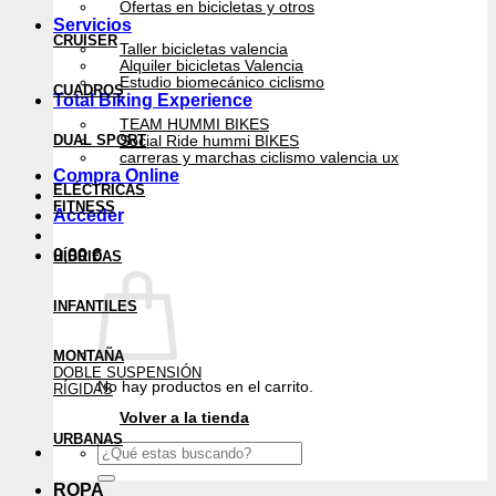
Ofertas en bicicletas y otros
Servicios
CRUISER
Taller bicicletas valencia
Alquiler bicicletas Valencia
Estudio biomecánico ciclismo
CUADROS
Total Biking Experience
TEAM HUMMI BIKES
DUAL SPORT
Social Ride hummi BIKES
carreras y marchas ciclismo valencia ux
Compra Online
ELÉCTRICAS
FITNESS
Acceder
0,00
€
HÍBRIDAS
INFANTILES
MONTAÑA
DOBLE SUSPENSIÓN
No hay productos en el carrito.
RÍGIDAS
Volver a la tienda
URBANAS
Buscar
por:
ROPA