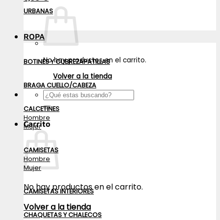
URBANAS
ROPA
No hay productos en el carrito.
BOTINES Y CUBREZAPATILLAS
Volver a la tienda
BRAGA CUELLO/CABEZA
Buscar
por:
CALCETINES
Hombre
Carrito
Mujer
CAMISETAS
Hombre
Mujer
No hay productos en el carrito.
CAMISETAS INTERIORES
Volver a la tienda
CHAQUETAS Y CHALECOS