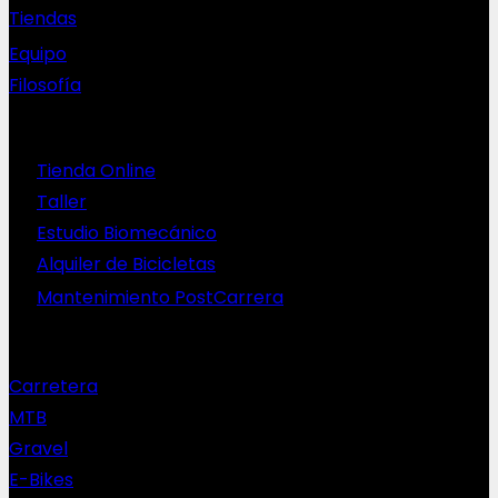
Tiendas
Equipo
Filosofía
Servicios
Tienda Online
Taller
Estudio Biomecánico
Alquiler de Bicicletas
Mantenimiento PostCarrera
Nuestras bicis
Carretera
MTB
Gravel
E-Bikes