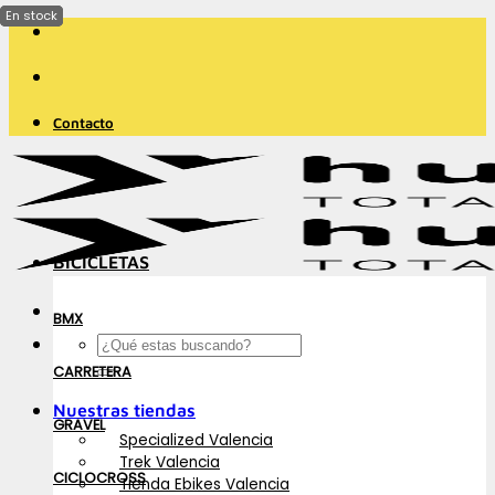
Saltar
al
contenido
Contacto
BICICLETAS
BMX
Buscar
por:
CARRETERA
Nuestras tiendas
GRAVEL
Specialized Valencia
Trek Valencia
CICLOCROSS
Tienda Ebikes Valencia