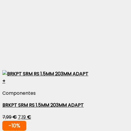
+
Componentes
BRKPT SRM RS 1.5MM 203MM ADAPT
7,99
€
7,19
€
-10%