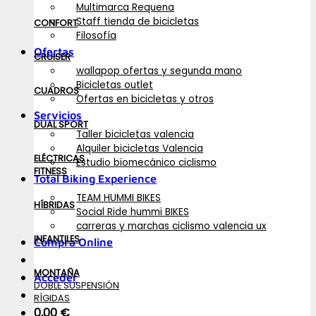
Multimarca Requena
Staff tienda de bicicletas
CONFORT
Filosofía
Ofertas
CRUISER
wallapop ofertas y segunda mano
Bicicletas outlet
CUADROS
Ofertas en bicicletas y otros
Servicios
DUAL SPORT
Taller bicicletas valencia
Alquiler bicicletas Valencia
ELÉCTRICAS
Estudio biomecánico ciclismo
FITNESS
Total Biking Experience
TEAM HUMMI BIKES
HÍBRIDAS
Social Ride hummi BIKES
carreras y marchas ciclismo valencia ux
INFANTILES
Compra Online
MONTAÑA
Acceder
DOBLE SUSPENSIÓN
RÍGIDAS
0,00
€