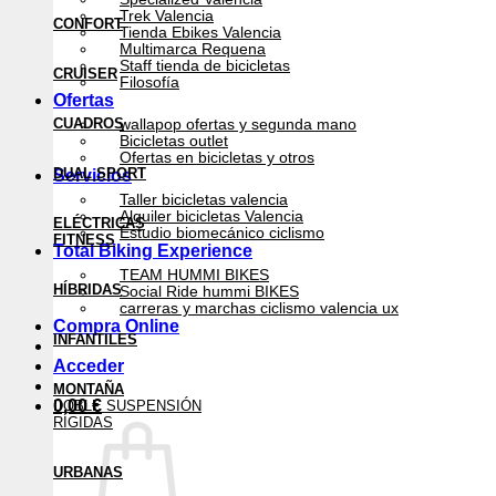
Trek Valencia
CONFORT
Tienda Ebikes Valencia
Multimarca Requena
Staff tienda de bicicletas
CRUISER
Filosofía
Ofertas
CUADROS
wallapop ofertas y segunda mano
Bicicletas outlet
Ofertas en bicicletas y otros
DUAL SPORT
Servicios
Taller bicicletas valencia
Alquiler bicicletas Valencia
ELÉCTRICAS
Estudio biomecánico ciclismo
FITNESS
Total Biking Experience
TEAM HUMMI BIKES
HÍBRIDAS
Social Ride hummi BIKES
carreras y marchas ciclismo valencia ux
Compra Online
INFANTILES
Acceder
MONTAÑA
0,00
€
DOBLE SUSPENSIÓN
RÍGIDAS
URBANAS