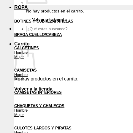
ROPA
No hay productos en el carrito.
Volver a la tienda
BOTINES Y CUBREZAPATILLAS
Buscar
por:
BRAGA CUELLO/CABEZA
Carrito
CALCETINES
Hombre
Mujer
CAMISETAS
Hombre
No hay productos en el carrito.
Mujer
Volver a la tienda
CAMISETAS INTERIORES
CHAQUETAS Y CHALECOS
Hombre
Mujer
CULOTES LARGOS Y PIRATAS
Hombre