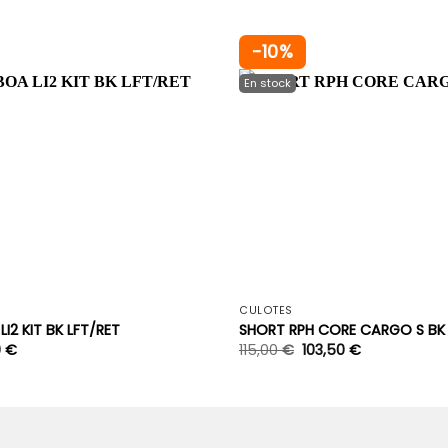
-10%
+
CULOTES
I2 KIT BK LFT/RET
SHORT RPH CORE CARGO S BK
9
€
115,00
€
103,50
€