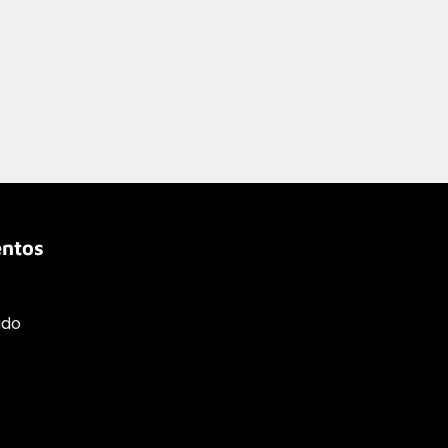
ntos
ado