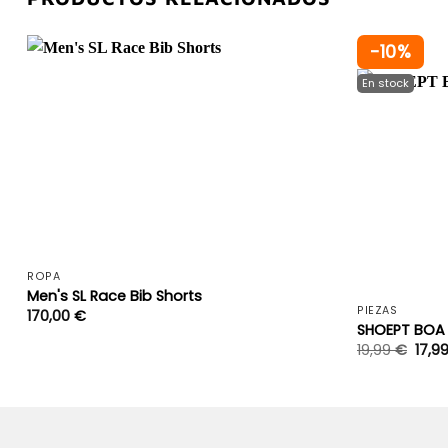
-10%
+
ROPA
Men's SL Race Bib Shorts
PIEZAS
170,00
€
SHOEPT BOA L
19,99
€
17,9