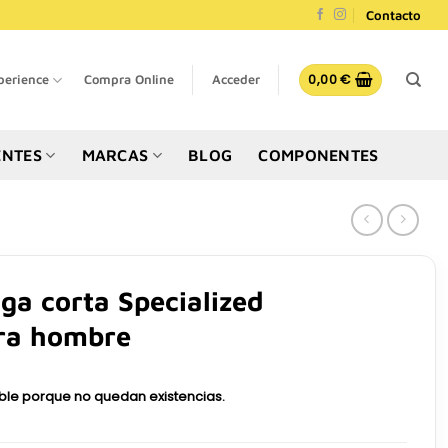
Contacto
0,00
€
perience
Compra Online
Acceder
NTES
MARCAS
BLOG
COMPONENTES
ga corta Specialized
ra hombre
ible porque no quedan existencias.