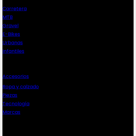
Carretera
MTB
Gravel
E-Bikes
Urbanas
Infantiles
Complementos
Accesorios
Ropa y calzado
Piezas
Tecnología
Marcas
NEWSLETTER