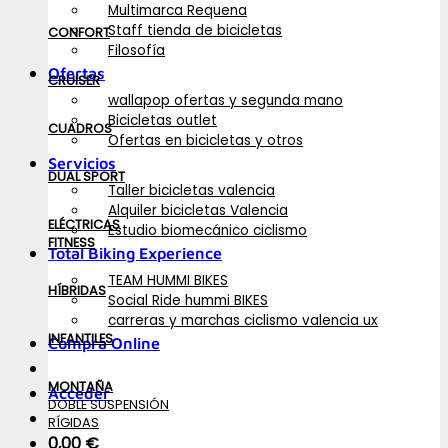
Multimarca Requena
Staff tienda de bicicletas
CONFORT
Filosofía
Ofertas
CRUISER
wallapop ofertas y segunda mano
Bicicletas outlet
CUADROS
Ofertas en bicicletas y otros
Servicios
DUAL SPORT
Taller bicicletas valencia
Alquiler bicicletas Valencia
ELÉCTRICAS
Estudio biomecánico ciclismo
FITNESS
Total Biking Experience
TEAM HUMMI BIKES
HÍBRIDAS
Social Ride hummi BIKES
carreras y marchas ciclismo valencia ux
INFANTILES
Compra Online
MONTAÑA
Acceder
DOBLE SUSPENSIÓN
RÍGIDAS
0,00
€