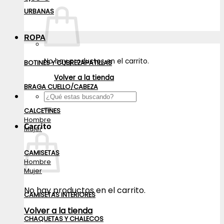
URBANAS
ROPA
No hay productos en el carrito.
BOTINES Y CUBREZAPATILLAS
Volver a la tienda
BRAGA CUELLO/CABEZA
Buscar
por:
CALCETINES
Hombre
Carrito
Mujer
CAMISETAS
Hombre
Mujer
No hay productos en el carrito.
CAMISETAS INTERIORES
Volver a la tienda
CHAQUETAS Y CHALECOS