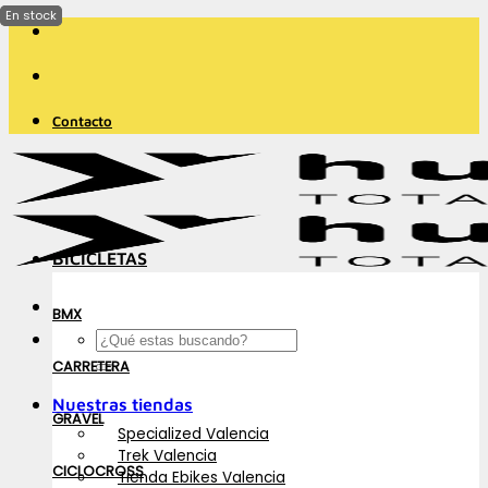
Saltar
al
contenido
Contacto
BICICLETAS
BMX
Buscar
por:
CARRETERA
Nuestras tiendas
GRAVEL
Specialized Valencia
Trek Valencia
CICLOCROSS
Tienda Ebikes Valencia