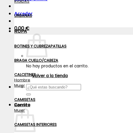
RÍGIDAS
Acceder
URBANAS
0,00
€
ROPA
BOTINES Y CUBREZAPATILLAS
BRAGA CUELLO/CABEZA
No hay productos en el carrito.
CALCETINES
Volver a la tienda
Hombre
Mujer
Buscar
por:
CAMISETAS
Carrito
Hombre
Mujer
CAMISETAS INTERIORES