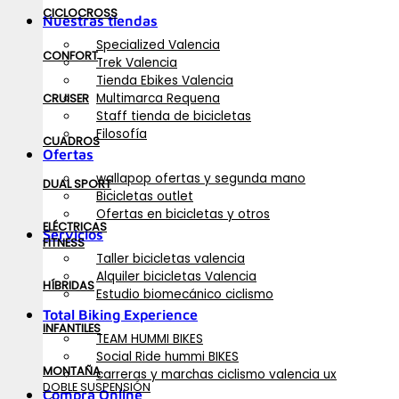
CICLOCROSS
Nuestras tiendas
Specialized Valencia
CONFORT
Trek Valencia
Tienda Ebikes Valencia
Multimarca Requena
CRUISER
Staff tienda de bicicletas
Filosofía
CUADROS
Ofertas
wallapop ofertas y segunda mano
DUAL SPORT
Bicicletas outlet
Ofertas en bicicletas y otros
ELÉCTRICAS
Servicios
FITNESS
Taller bicicletas valencia
Alquiler bicicletas Valencia
HÍBRIDAS
Estudio biomecánico ciclismo
Total Biking Experience
INFANTILES
TEAM HUMMI BIKES
Social Ride hummi BIKES
MONTAÑA
carreras y marchas ciclismo valencia ux
DOBLE SUSPENSIÓN
Compra Online