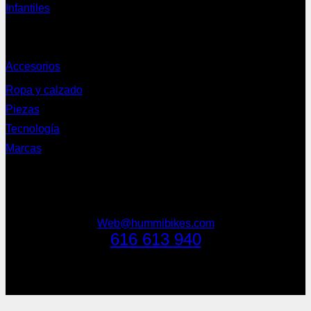
Infantiles
Complementos
Accesorios
Ropa y calzado
Piezas
Tecnología
Marcas
NEWSLETTER
Web@hummibikes.com
616 613 940
V