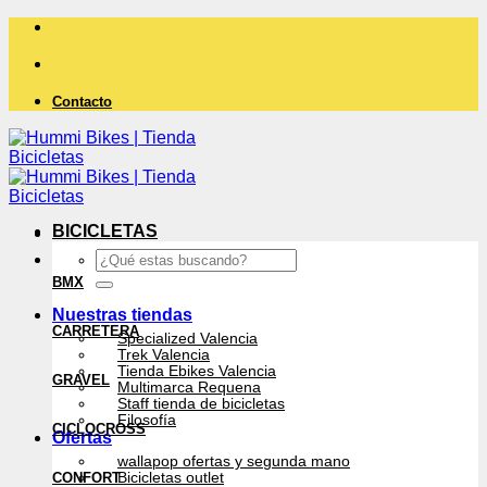
Saltar
al
contenido
Contacto
BICICLETAS
Buscar
por:
BMX
Nuestras tiendas
CARRETERA
Specialized Valencia
Trek Valencia
Tienda Ebikes Valencia
GRAVEL
Multimarca Requena
Staff tienda de bicicletas
Filosofía
CICLOCROSS
Ofertas
wallapop ofertas y segunda mano
CONFORT
Bicicletas outlet