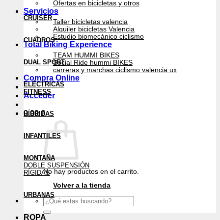
Ofertas en bicicletas y otros
Servicios
CRUISER
Taller bicicletas valencia
Alquiler bicicletas Valencia
Estudio biomecánico ciclismo
CUADROS
Total Biking Experience
TEAM HUMMI BIKES
DUAL SPORT
Social Ride hummi BIKES
carreras y marchas ciclismo valencia ux
Compra Online
ELÉCTRICAS
FITNESS
Acceder
0,00
€
HÍBRIDAS
INFANTILES
MONTAÑA
DOBLE SUSPENSIÓN
No hay productos en el carrito.
RÍGIDAS
Volver a la tienda
URBANAS
Buscar
por:
ROPA