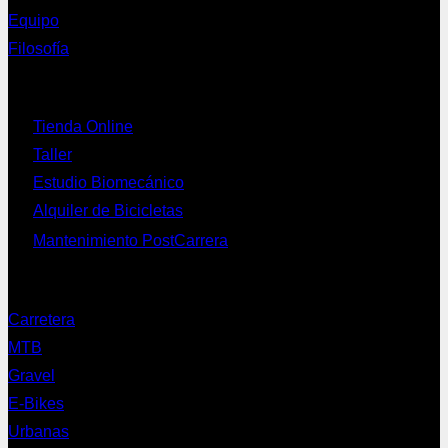
Equipo
Filosofía
Servicios
Tienda Online
Taller
Estudio Biomecánico
Alquiler de Bicicletas
Mantenimiento PostCarrera
Nuestras bicis
Carretera
MTB
Gravel
E-Bikes
Urbanas