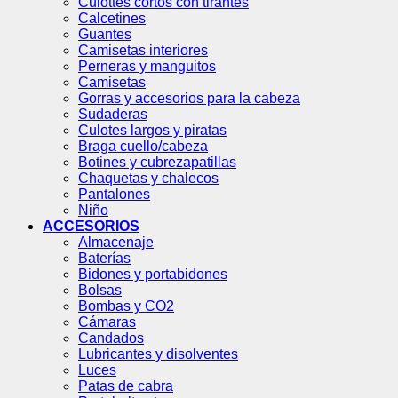
Culottes cortos con tirantes
Calcetines
Guantes
Camisetas interiores
Perneras y manguitos
Camisetas
Gorras y accesorios para la cabeza
Sudaderas
Culotes largos y piratas
Braga cuello/cabeza
Botines y cubrezapatillas
Chaquetas y chalecos
Pantalones
Niño
ACCESORIOS
Almacenaje
Baterías
Bidones y portabidones
Bolsas
Bombas y CO2
Cámaras
Candados
Lubricantes y disolventes
Luces
Patas de cabra