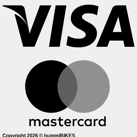
M
Copyright 2026 ©
hummiBIKES