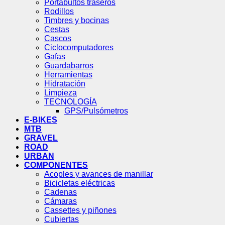
Portabultos traseros
Rodillos
Timbres y bocinas
Cestas
Cascos
Ciclocomputadores
Gafas
Guardabarros
Herramientas
Hidratación
Limpieza
TECNOLOGÍA
GPS/Pulsómetros
E-BIKES
MTB
GRAVEL
ROAD
URBAN
COMPONENTES
Acoples y avances de manillar
Bicicletas eléctricas
Cadenas
Cámaras
Cassettes y piñones
Cubiertas