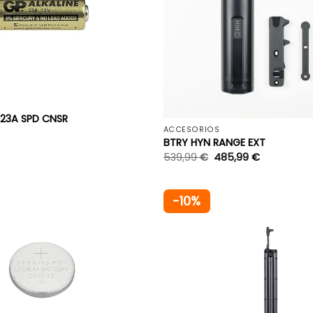
+
 23A SPD CNSR
ACCESORIOS
BTRY HYN RANGE EXT
539,99
€
485,99
€
-10%