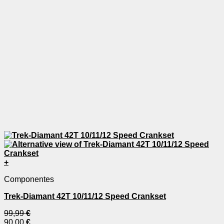
página
de
producto
+
Este
Componentes
producto
tiene
Trek-Diamant 42T 10/11/12 Speed Crankset
múltiples
variantes.
99,99
€
Las
90,00
€