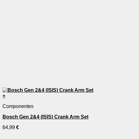
+
Este
Componentes
producto
tiene
Bosch Gen 2&4 (ISIS) Crank Arm Set
múltiples
variantes.
64,99
€
Las
opciones