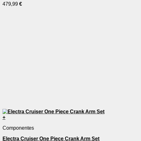
479,99
€
opciones
se
pueden
elegir
en
la
página
de
producto
+
Este
Componentes
producto
tiene
Electra Cruiser One Piece Crank Arm Set
múltiples