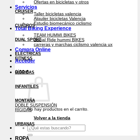
Ofertas en bicicletas y otros
Servicios
CRUISER
Taller bicicletas valencia
Alquiler bicicletas Valencia
Estudio biomecánico ciclismo
CUADROS
Total Biking Experience
TEAM HUMMI BIKES
DUAL SPORT
Social Ride hummi BIKES
carreras y marchas ciclismo valencia ux
Compra Online
ELÉCTRICAS
FITNESS
Acceder
0,00
€
HÍBRIDAS
INFANTILES
MONTAÑA
DOBLE SUSPENSIÓN
No hay productos en el carrito.
RÍGIDAS
Volver a la tienda
URBANAS
Buscar
por:
ROPA