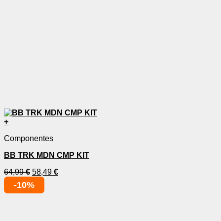
+
Componentes
BB TRK MDN CMP KIT
64,99
€
58,49
€
-10%