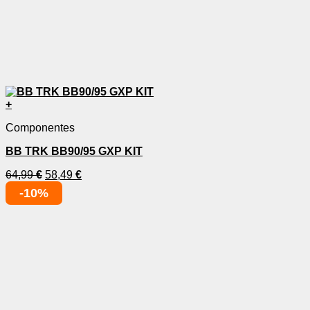
+
Componentes
BB TRK BB90/95 GXP KIT
64,99
€
58,49
€
-10%