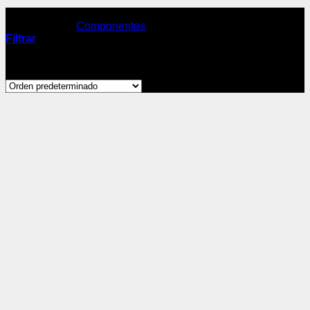
Componentes
/
Ejes de pedalier
Filtrar
Mostrando 1–24 de 35 resultados