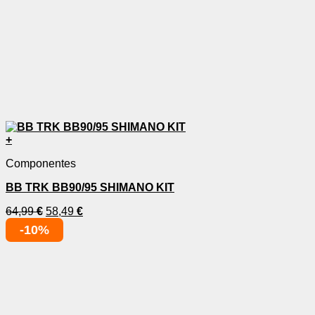
+
Componentes
BB TRK BB90/95 SHIMANO KIT
64,99
€
58,49
€
-10%