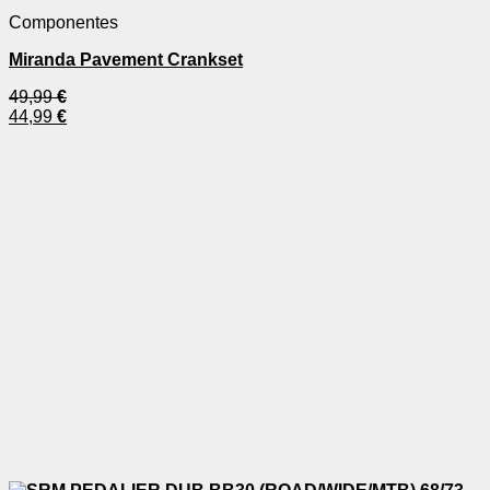
Este
Componentes
producto
tiene
Miranda Pavement Crankset
múltiples
variantes.
49,99
€
Las
44,99
€
opciones
se
pueden
elegir
en
la
página
de
producto