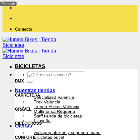
Saltar
al
contenido
Contacto
BICICLETAS
Buscar
por:
BMX
Nuestras tiendas
CARRETERA
Specialized Valencia
Trek Valencia
Tienda Ebikes Valencia
GRAVEL
Multimarca Requena
Staff tienda de bicicletas
Filosofía
CICLOCROSS
Ofertas
wallapop ofertas y segunda mano
CONFORT
Bicicletas outlet