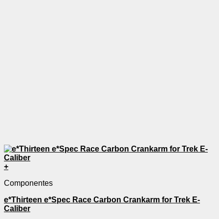
se
pueden
elegir
en
la
página
de
producto
+
Este
Componentes
producto
tiene
e*Thirteen e*Spec Race Carbon Crankarm for Trek E-
múltiples
Caliber
variantes.
Las