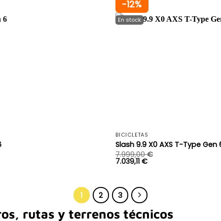
-12%
+
BICICLETAS
6
Slash 9.9 X0 AXS T-Type Gen 
7.999,00
€
7.039,11
€
1
2
3
os, rutas y terrenos técnicos