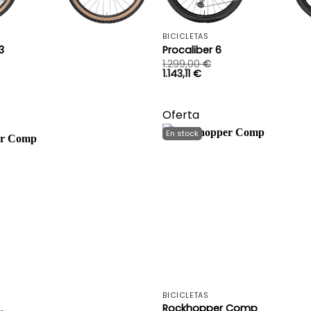
+
BICICLETAS
3
Procaliber 6
1.299,00
€
1.143,11
€
Oferta
+
BICICLETAS
Rockhopper Comp