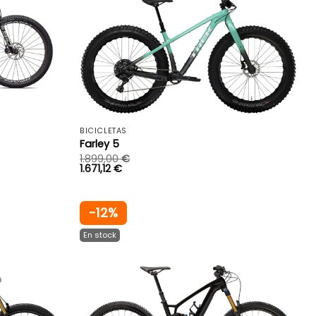
+
+
BICICLETAS
Farley 5
1.899,00
€
1.671,12
€
-12%