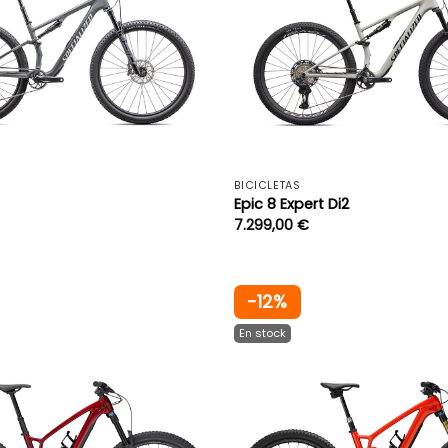
+
BICICLETAS
Epic 8 Expert Di2
7.299,00
€
-12%