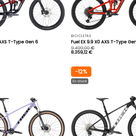
+
BICICLETAS
 AXS T-Type Gen 6
Fuel EX 9.9 X0 AXS T-Type Ge
9.499,00
€
8.359,12
€
-12%