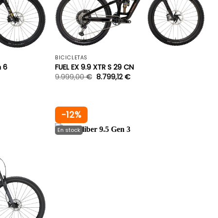
+
+
BICICLETAS
n 6
FUEL EX 9.9 XTR S 29 CN
9.999,00
€
8.799,12
€
-12%