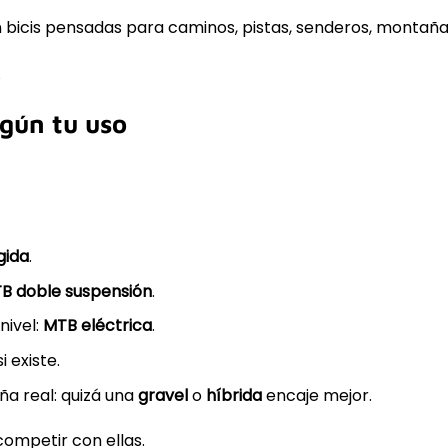
 bicis pensadas para caminos, pistas, senderos, montaña, 
.
egún tu uso
gida
.
B doble suspensión
.
nivel:
MTB eléctrica
.
 si existe.
ña real: quizá una
gravel
o
híbrida
encaje mejor.
 competir con ellas.