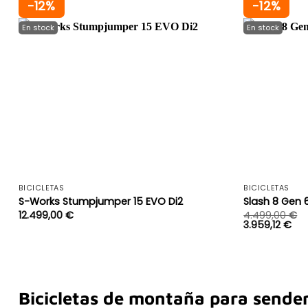
-12%
-12%
+
BICICLETAS
BICICLETAS
S-Works Stumpjumper 15 EVO Di2
Slash 8 Gen 
12.499,00
€
4.499,00
€
3.959,12
€
Bicicletas de montaña para sender