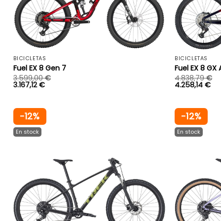
+
BICICLETAS
BICICLETAS
Fuel EX 8 Gen 7
Fuel EX 8 GX
3.599,00
€
4.838,79
€
3.167,12
€
4.258,14
€
-12%
-12%