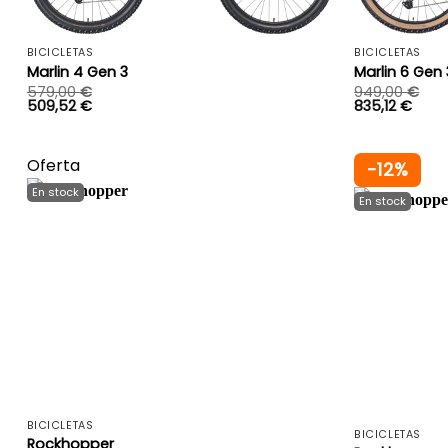
+
BICICLETAS
BICICLETAS
Marlin 4 Gen 3
Marlin 6 Gen 
579,00
€
949,00
€
509,52
€
835,12
€
Oferta
-12%
+
BICICLETAS
BICICLETAS
Rockhopper