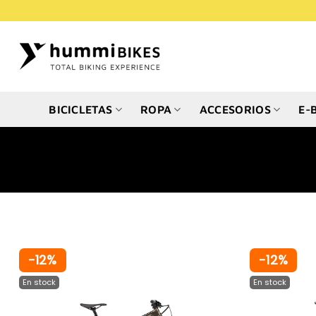
Saltar
al
contenido
BICICLETAS
ROPA
ACCESORIOS
E-
-12%
-12%