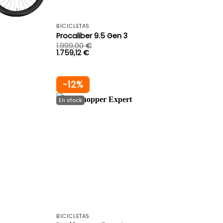
+
+
BICICLETAS
Procaliber 9.5 Gen 3
1.999,00
€
1.759,12
€
-12%
+
+
BICICLETAS