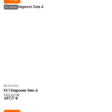
BICICLETAS
FX 1 Stepover Gen 4
599,00
€
497,17
€