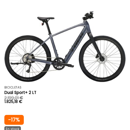
BICICLETAS
Dual Sport+ 2 LT
2.199,01
€
1.825,18
€
-17%