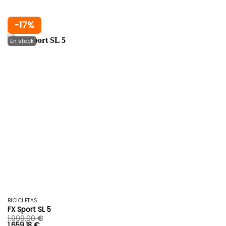
-17%
BICICLETAS
FX Sport SL 5
1.999,00
€
1.659,18
€