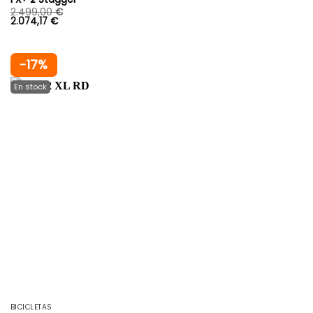
2.499,00
€
2.074,17
€
-17%
BICICLETAS