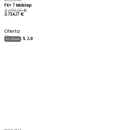
BICICLETAS
FX+ 7 Midstep
4.499,00
€
3.734,17
€
Oferta