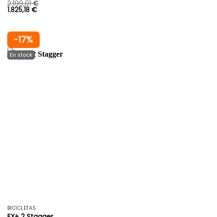
2.199,01
€
1.825,18
€
-17%
BICICLETAS
FX+ 2 Stagger