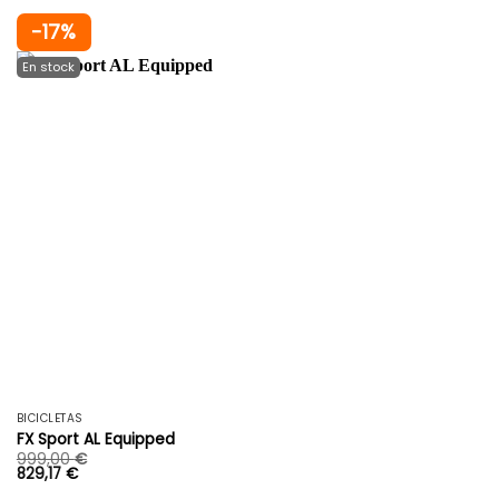
-17%
BICICLETAS
FX Sport AL Equipped
999,00
€
829,17
€