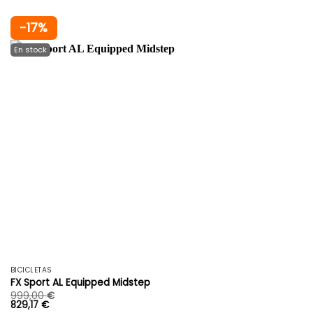
-17%
BICICLETAS
FX Sport AL Equipped Midstep
999,00
€
829,17
€