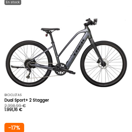
BICICLETAS
Dual Sport+ 2 Stagger
2.398,99
€
1.991,16
€
-17%