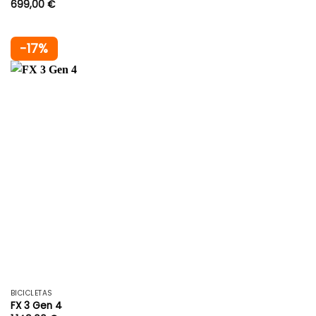
699,00
€
-17%
BICICLETAS
FX 3 Gen 4