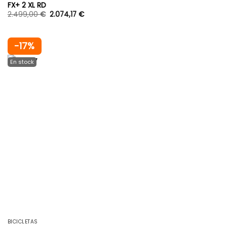
FX+ 2 XL RD
2.499,00
€
2.074,17
€
-17%
BICICLETAS