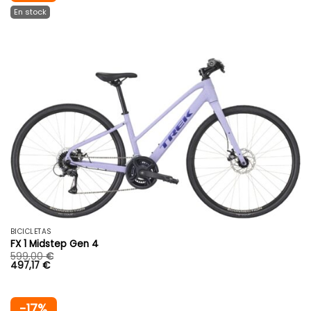
BICICLETAS
FX 1 Midstep Gen 4
599,00
€
497,17
€
-17%