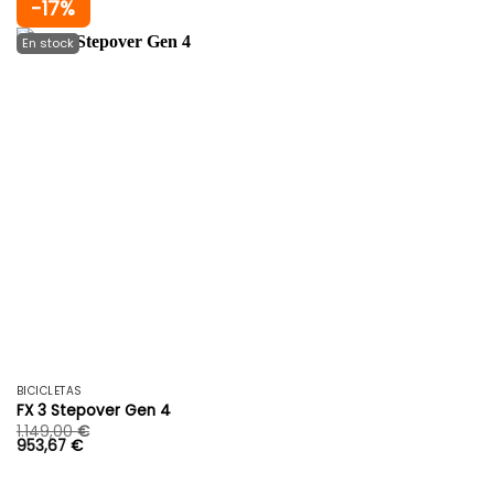
-17%
BICICLETAS
FX 3 Stepover Gen 4
1.149,00
€
953,67
€