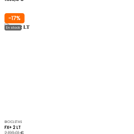
-17%
BICICLETAS
FX+ 2 LT
2.199,01
€