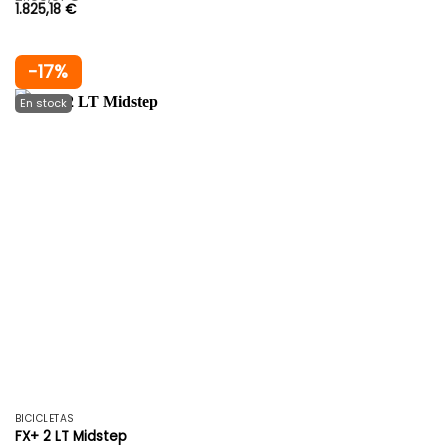
1.825,18
€
-17%
BICICLETAS
FX+ 2 LT Midstep