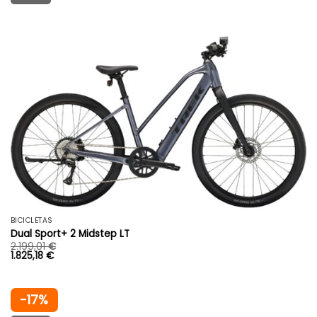
BICICLETAS
Dual Sport+ 2 Midstep LT
2.199,01
€
1.825,18
€
-17%