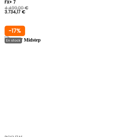
FX+ 7
4.499,00
€
3.734,17
€
-17%