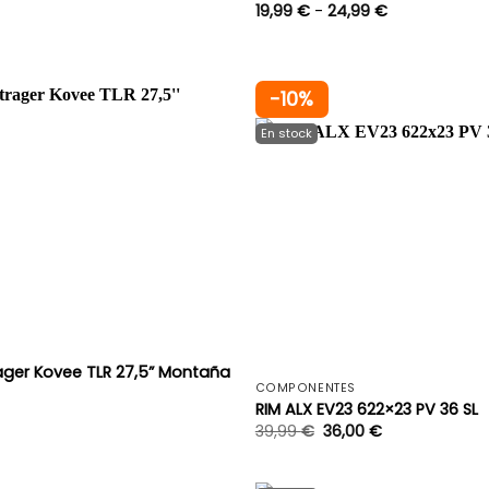
Rango
19,99
€
-
24,99
€
de
precios:
desde
19,99 €
hasta
-10%
24,99 €
+
ager Kovee TLR 27,5” Montaña
COMPONENTES
RIM ALX EV23 622×23 PV 36 SL
39,99
€
36,00
€