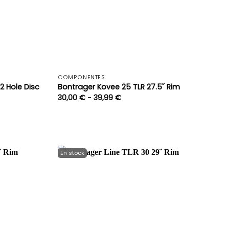
+
+
COMPONENTES
2 Hole Disc
Bontrager Kovee 25 TLR 27.5˝ Rim
Rango
30,00
€
-
39,99
€
de
precios:
desde
30,00 €
hasta
39,99 €