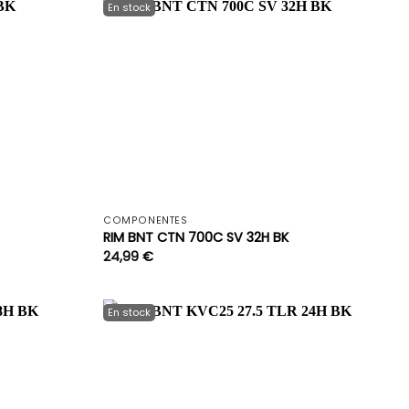
+
+
COMPONENTES
RIM BNT CTN 700C SV 32H BK
24,99
€