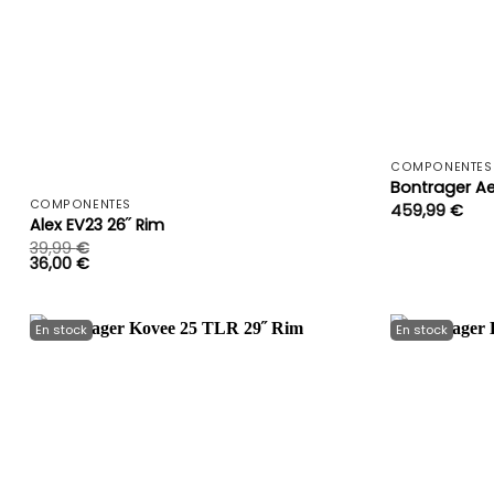
+
COMPONENTES
Bontrager A
COMPONENTES
459,99
€
Alex EV23 26˝ Rim
39,99
€
36,00
€