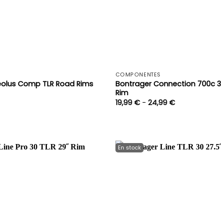
+
COMPONENTES
Bontrager Connection 700c 3
eolus Comp TLR Road Rims
Rim
Rango
19,99
€
-
24,99
€
de
precios:
desde
19,99 €
hasta
24,99 €