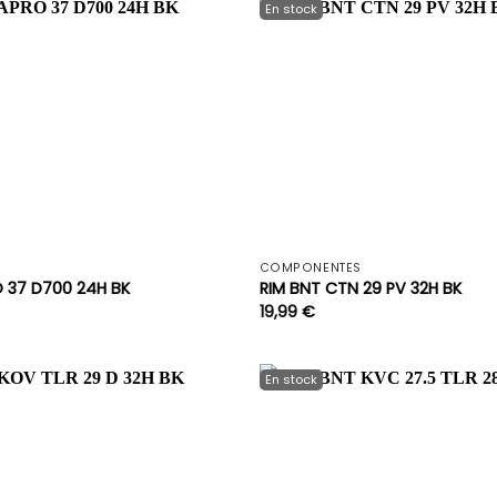
+
COMPONENTES
O 37 D700 24H BK
RIM BNT CTN 29 PV 32H BK
19,99
€