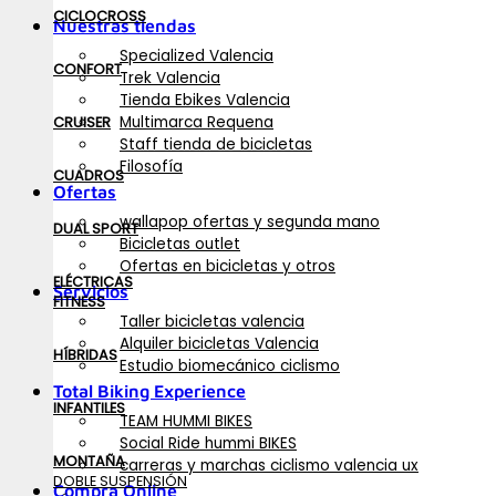
CICLOCROSS
Nuestras tiendas
Specialized Valencia
CONFORT
Trek Valencia
Tienda Ebikes Valencia
Multimarca Requena
CRUISER
Staff tienda de bicicletas
Filosofía
CUADROS
Ofertas
wallapop ofertas y segunda mano
DUAL SPORT
Bicicletas outlet
Ofertas en bicicletas y otros
ELÉCTRICAS
Servicios
FITNESS
Taller bicicletas valencia
Alquiler bicicletas Valencia
HÍBRIDAS
Estudio biomecánico ciclismo
Total Biking Experience
INFANTILES
TEAM HUMMI BIKES
Social Ride hummi BIKES
MONTAÑA
carreras y marchas ciclismo valencia ux
DOBLE SUSPENSIÓN
Compra Online