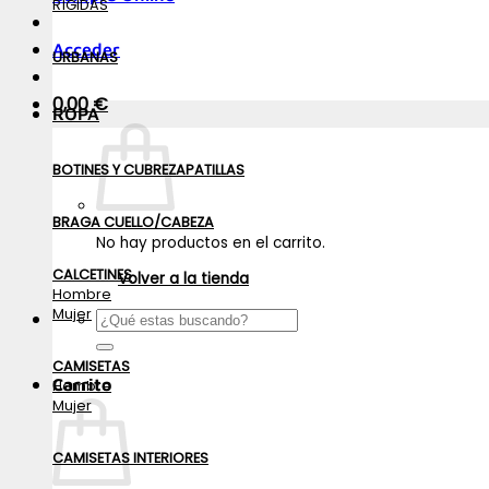
RÍGIDAS
Acceder
URBANAS
0,00
€
ROPA
BOTINES Y CUBREZAPATILLAS
BRAGA CUELLO/CABEZA
No hay productos en el carrito.
CALCETINES
Volver a la tienda
Hombre
Mujer
Buscar
por:
CAMISETAS
Carrito
Hombre
Mujer
CAMISETAS INTERIORES