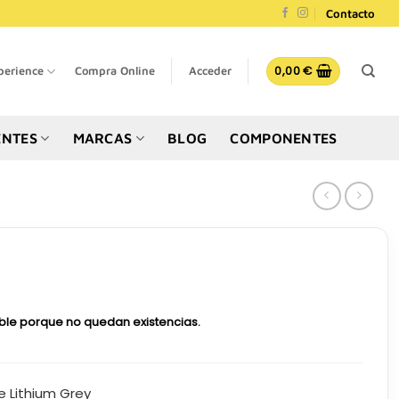
Contacto
0,00
€
perience
Compra Online
Acceder
NTES
MARCAS
BLOG
COMPONENTES
ible porque no quedan existencias.
 Lithium Grey