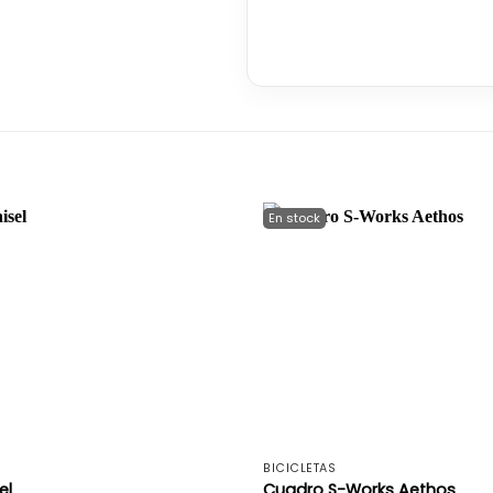
+
BICICLETAS
el
Cuadro S-Works Aethos