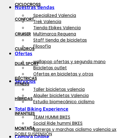
CICLOCROSS
Nuestras tiendas
Specialized Valencia
CONFORT
Trek Valencia
Tienda Ebikes Valencia
Multimarca Requena
CRUISER
Staff tienda de bicicletas
Filosofía
CUADROS
Ofertas
wallapop ofertas y segunda mano
DUAL SPORT
Bicicletas outlet
Ofertas en bicicletas y otros
ELÉCTRICAS
Servicios
FITNESS
Taller bicicletas valencia
Alquiler bicicletas Valencia
HÍBRIDAS
Estudio biomecánico ciclismo
Total Biking Experience
INFANTILES
TEAM HUMMI BIKES
Social Ride hummi BIKES
MONTAÑA
carreras y marchas ciclismo valencia ux
DOBLE SUSPENSIÓN
Compra Online