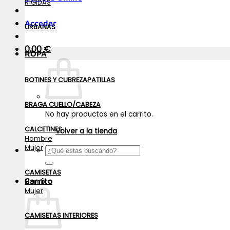
RÍGIDAS
Acceder
URBANAS
0,00
€
ROPA
BOTINES Y CUBREZAPATILLAS
BRAGA CUELLO/CABEZA
No hay productos en el carrito.
CALCETINES
Volver a la tienda
Hombre
Mujer
Buscar
por:
CAMISETAS
Carrito
Hombre
Mujer
CAMISETAS INTERIORES