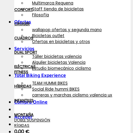
Multimarca Requena
Staff tienda de bicicletas
CONFORT
Filosofía
Ofertas
CRUISER
wallapop ofertas y segunda mano
Bicicletas outlet
CUADROS
Ofertas en bicicletas y otros
Servicios
DUAL SPORT
Taller bicicletas valencia
Alquiler bicicletas Valencia
ELÉCTRICAS
Estudio biomecánico ciclismo
FITNESS
Total Biking Experience
TEAM HUMMI BIKES
HÍBRIDAS
Social Ride hummi BIKES
carreras y marchas ciclismo valencia ux
INFANTILES
Compra Online
MONTAÑA
Acceder
DOBLE SUSPENSIÓN
RÍGIDAS
0,00
€