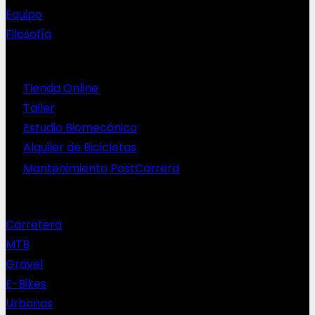
Equipo
Filosofía
Servicios
Tienda Online
Taller
Estudio Biomecánico
Alquiler de Bicicletas
Mantenimiento PostCarrera
Nuestras bicis
Carretera
MTB
Gravel
E-Bikes
Urbanas