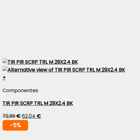
+
Componentes
TIR PIR SCRP TRL M 29X2.4 BK
72,99
€
62,04
€
-5%