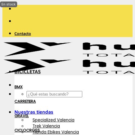
Saltar
al
contenido
Contacto
BICICLETAS
BMX
Buscar
por:
CARRETERA
Nuestras tiendas
GRAVEL
Specialized Valencia
Trek Valencia
CICLOCROSS
Tienda Ebikes Valencia