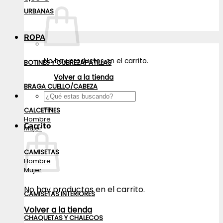
URBANAS
ROPA
No hay productos en el carrito.
BOTINES Y CUBREZAPATILLAS
Volver a la tienda
BRAGA CUELLO/CABEZA
Buscar
por:
CALCETINES
Hombre
Carrito
Mujer
CAMISETAS
Hombre
Mujer
No hay productos en el carrito.
CAMISETAS INTERIORES
Volver a la tienda
CHAQUETAS Y CHALECOS