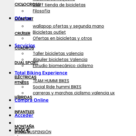
CICLOCROSS
Staff tienda de bicicletas
Filosofía
Ofertas
CONFORT
wallapop ofertas y segunda mano
Bicicletas outlet
CRUISER
Ofertas en bicicletas y otros
Servicios
CUADROS
Taller bicicletas valencia
Alquiler bicicletas Valencia
DUAL SPORT
Estudio biomecánico ciclismo
Total Biking Experience
ELÉCTRICAS
TEAM HUMMI BIKES
FITNESS
Social Ride hummi BIKES
carreras y marchas ciclismo valencia ux
HÍBRIDAS
Compra Online
INFANTILES
Acceder
MONTAÑA
0,00
€
DOBLE SUSPENSIÓN