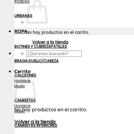
RÍGIDAS
URBANAS
ROPA
No hay productos en el carrito.
Volver a la tienda
BOTINES Y CUBREZAPATILLAS
Buscar
por:
BRAGA CUELLO/CABEZA
Carrito
CALCETINES
Hombre
Mujer
CAMISETAS
Hombre
No hay productos en el carrito.
Mujer
Volver a la tienda
CAMISETAS INTERIORES