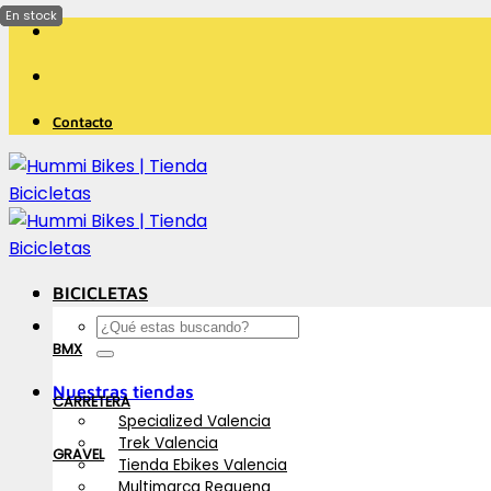
Saltar
al
contenido
Contacto
BICICLETAS
Buscar
por:
BMX
Nuestras tiendas
CARRETERA
Specialized Valencia
Trek Valencia
GRAVEL
Tienda Ebikes Valencia
Multimarca Requena