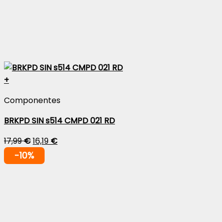
+
Componentes
BRKPD SIN s514 CMPD 021 RD
17,99
€
16,19
€
-10%