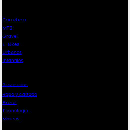
Nuestras bicis
Carretera
MTB
Gravel
E-Bikes
Urbanas
Infantiles
Complementos
Accesorios
Ropa y calzado
Piezas
Tecnología
Marcas
NEWSLETTER