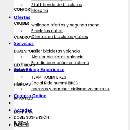
Staff tienda de bicicletas
CONFORT
Filosofía
Ofertas
CRUISER
wallapop ofertas y segunda mano
Bicicletas outlet
Ofertas en bicicletas y otros
CUADROS
Servicios
Taller bicicletas valencia
DUAL SPORT
Alquiler bicicletas Valencia
Estudio biomecánico ciclismo
ELÉCTRICAS
Total Biking Experience
FITNESS
TEAM HUMMI BIKES
Social Ride hummi BIKES
HÍBRIDAS
carreras y marchas ciclismo valencia ux
Compra Online
INFANTILES
Acceder
MONTAÑA
DOBLE SUSPENSIÓN
RÍGIDAS
0,00
€