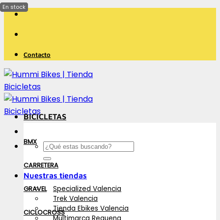
Saltar
al
contenido
Contacto
BICICLETAS
BMX
Buscar
por:
CARRETERA
Nuestras tiendas
Specialized Valencia
GRAVEL
Trek Valencia
Tienda Ebikes Valencia
CICLOCROSS
Multimarca Requena