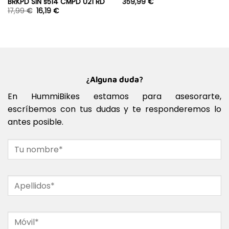
BRKPD SIN s514 CMPD 021 RD
359,99
€
17,99
€
16,19
€
¿Alguna duda?
En HummiBikes estamos para asesorarte,
escríbemos con tus dudas y te responderemos lo
antes posible.