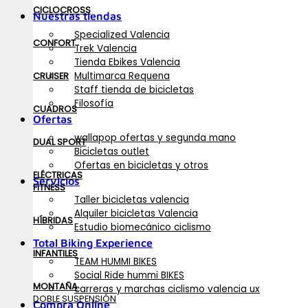
CICLOCROSS
Nuestras tiendas
Specialized Valencia
CONFORT
Trek Valencia
Tienda Ebikes Valencia
Multimarca Requena
CRUISER
Staff tienda de bicicletas
Filosofía
CUADROS
Ofertas
wallapop ofertas y segunda mano
DUAL SPORT
Bicicletas outlet
Ofertas en bicicletas y otros
ELÉCTRICAS
Servicios
FITNESS
Taller bicicletas valencia
Alquiler bicicletas Valencia
HÍBRIDAS
Estudio biomecánico ciclismo
Total Biking Experience
INFANTILES
TEAM HUMMI BIKES
Social Ride hummi BIKES
MONTAÑA
carreras y marchas ciclismo valencia ux
DOBLE SUSPENSIÓN
Compra Online