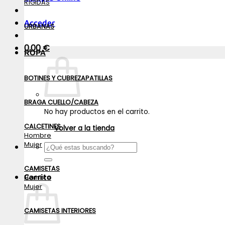
RÍGIDAS
Acceder
URBANAS
0,00
€
ROPA
BOTINES Y CUBREZAPATILLAS
BRAGA CUELLO/CABEZA
No hay productos en el carrito.
CALCETINES
Volver a la tienda
Hombre
Mujer
Buscar
por:
CAMISETAS
Carrito
Hombre
Mujer
CAMISETAS INTERIORES