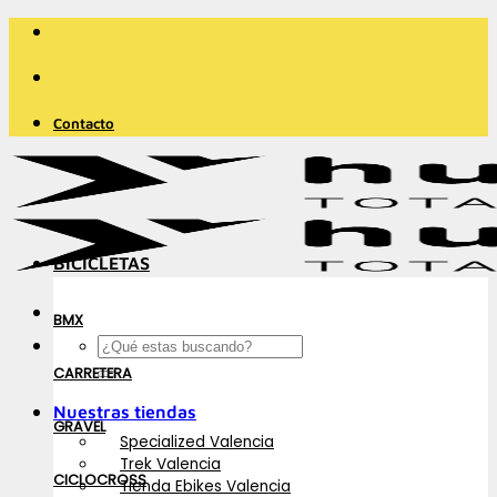
Saltar
al
contenido
Contacto
BICICLETAS
BMX
Buscar
por:
CARRETERA
Nuestras tiendas
GRAVEL
Specialized Valencia
Trek Valencia
CICLOCROSS
Tienda Ebikes Valencia