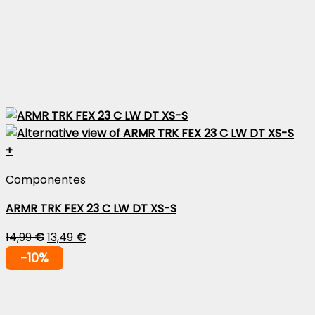
+
Componentes
ARMR TRK FEX 23 C LW DT XS-S
14,99
€
13,49
€
-10%