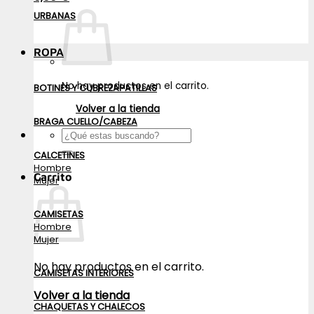
URBANAS
ROPA
No hay productos en el carrito.
BOTINES Y CUBREZAPATILLAS
Volver a la tienda
BRAGA CUELLO/CABEZA
Buscar
por:
CALCETINES
Hombre
Carrito
Mujer
CAMISETAS
Hombre
Mujer
No hay productos en el carrito.
CAMISETAS INTERIORES
Volver a la tienda
CHAQUETAS Y CHALECOS