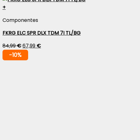
+
Componentes
FKRG ELC SPR DLX TDM 7I TL/BG
84,99
€
67,99
€
-10%