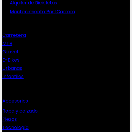
Alquiler de Bicicletas
Mantenimiento PostCarrera
Nuestras bicis
Carretera
MTB
Gravel
E-Bikes
Urbanas
Infantiles
Complementos
Accesorios
Ropa y calzado
Piezas
Tecnología