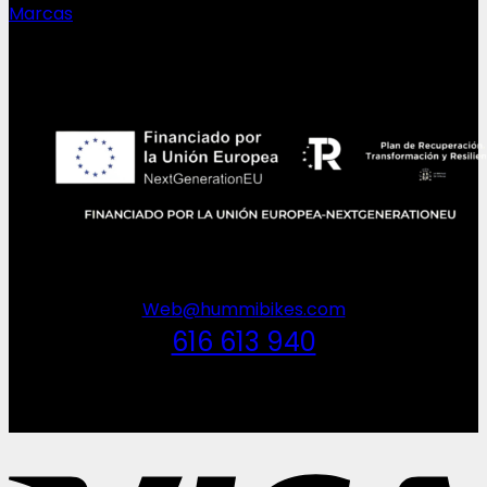
Marcas
NEWSLETTER
Web@hummibikes.com
616 613 940
V