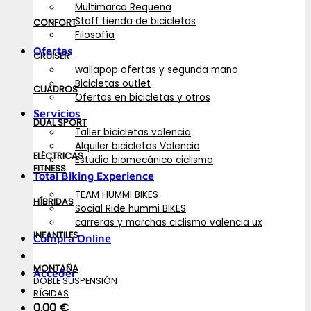
Multimarca Requena
Staff tienda de bicicletas
CONFORT
Filosofía
Ofertas
CRUISER
wallapop ofertas y segunda mano
Bicicletas outlet
CUADROS
Ofertas en bicicletas y otros
Servicios
DUAL SPORT
Taller bicicletas valencia
Alquiler bicicletas Valencia
ELÉCTRICAS
Estudio biomecánico ciclismo
FITNESS
Total Biking Experience
TEAM HUMMI BIKES
HÍBRIDAS
Social Ride hummi BIKES
carreras y marchas ciclismo valencia ux
INFANTILES
Compra Online
MONTAÑA
Acceder
DOBLE SUSPENSIÓN
RÍGIDAS
0,00
€