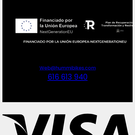
Web@hummibikes.com
616 613 940
V