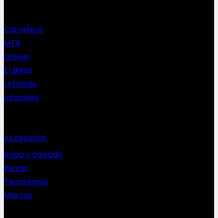
Nuestras bicis
Carretera
MTB
Gravel
E-Bikes
Urbanas
Infantiles
Complementos
Accesorios
Ropa y calzado
Piezas
Tecnología
Marcas
NEWSLETTER