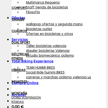
Multimarca Requena
Staff tienda de bicicletas
CONFORT
Filosofía
Ofertas
CRUISER
wallapop ofertas y segunda mano
Bicicletas outlet
CUADROS
Ofertas en bicicletas y otros
Servicios
DUAL SPORT
Taller bicicletas valencia
Alquiler bicicletas Valencia
ELÉCTRICAS
Estudio biomecánico ciclismo
FITNESS
Total Biking Experience
TEAM HUMMI BIKES
HÍBRIDAS
Social Ride hummi BIKES
carreras y marchas ciclismo valencia ux
INFANTILES
Compra Online
MONTAÑA
Acceder
DOBLE SUSPENSIÓN
RÍGIDAS
0,00
€