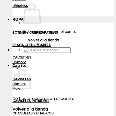
URBANAS
ROPA
No hay productos en el carrito.
BOTINES Y CUBREZAPATILLAS
Volver a la tienda
BRAGA CUELLO/CABEZA
Buscar
por:
CALCETINES
Hombre
Carrito
Mujer
CAMISETAS
Hombre
Mujer
No hay productos en el carrito.
CAMISETAS INTERIORES
Volver a la tienda
CHAQUETAS Y CHALECOS