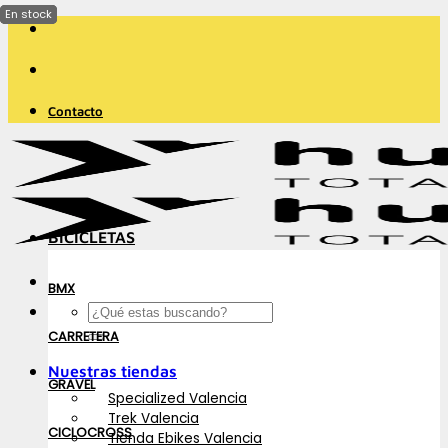
Saltar
al
contenido
Contacto
BICICLETAS
BMX
Buscar
por:
CARRETERA
Nuestras tiendas
GRAVEL
Specialized Valencia
Trek Valencia
CICLOCROSS
Tienda Ebikes Valencia