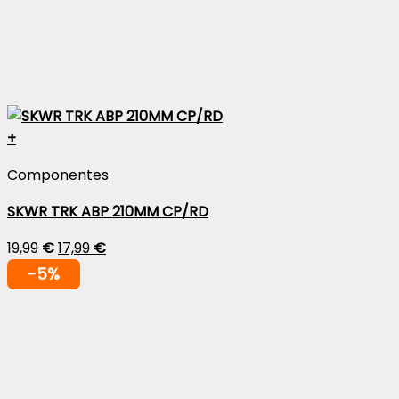
+
Componentes
SKWR TRK ABP 210MM CP/RD
19,99
€
17,99
€
-5%