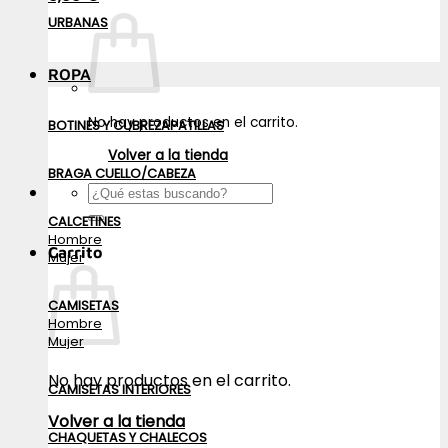
URBANAS
ROPA
No hay productos en el carrito.
BOTINES Y CUBREZAPATILLAS
Volver a la tienda
BRAGA CUELLO/CABEZA
Buscar
por:
CALCETINES
Hombre
Carrito
Mujer
CAMISETAS
Hombre
Mujer
No hay productos en el carrito.
CAMISETAS INTERIORES
Volver a la tienda
CHAQUETAS Y CHALECOS