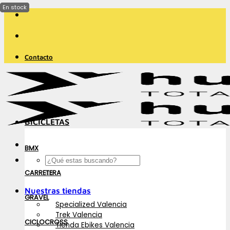
Saltar
al
contenido
Contacto
BICICLETAS
BMX
Buscar
por:
CARRETERA
Nuestras tiendas
GRAVEL
Specialized Valencia
Trek Valencia
CICLOCROSS
Tienda Ebikes Valencia