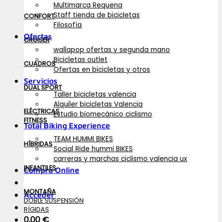
Multimarca Requena
Staff tienda de bicicletas
CONFORT
Filosofía
Ofertas
CRUISER
wallapop ofertas y segunda mano
Bicicletas outlet
CUADROS
Ofertas en bicicletas y otros
Servicios
DUAL SPORT
Taller bicicletas valencia
Alquiler bicicletas Valencia
ELÉCTRICAS
Estudio biomecánico ciclismo
FITNESS
Total Biking Experience
TEAM HUMMI BIKES
HÍBRIDAS
Social Ride hummi BIKES
carreras y marchas ciclismo valencia ux
INFANTILES
Compra Online
MONTAÑA
Acceder
DOBLE SUSPENSIÓN
RÍGIDAS
0,00
€