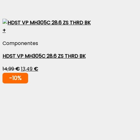
+
Componentes
HDST VP MH305C 28.6 ZS THRD BK
14,99
€
13,49
€
-10%