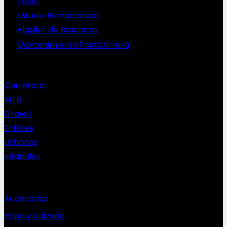
Taller
Estudio Biomecánico
Alquiler de Bicicletas
Mantenimiento PostCarrera
Nuestras bicis
Carretera
MTB
Gravel
E-Bikes
Urbanas
Infantiles
Complementos
Accesorios
Ropa y calzado