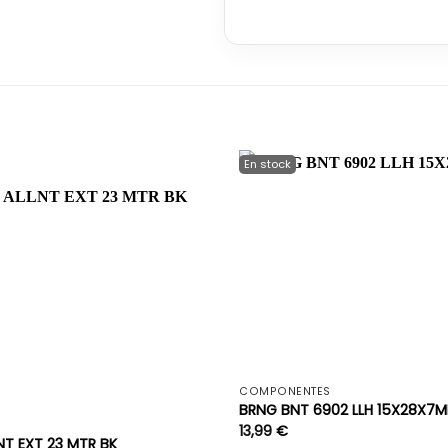
+
COMPONENTES
BRNG BNT 6902 LLH 15X28X7
S
13,99
€
NT EXT 23 MTR BK