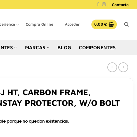
Contacto
0,00
€
perience
Compra Online
Acceder
NTES
MARCAS
BLOG
COMPONENTES
SJ HT, CARBON FRAME,
NSTAY PROTECTOR, W/O BOLT
ible porque no quedan existencias.