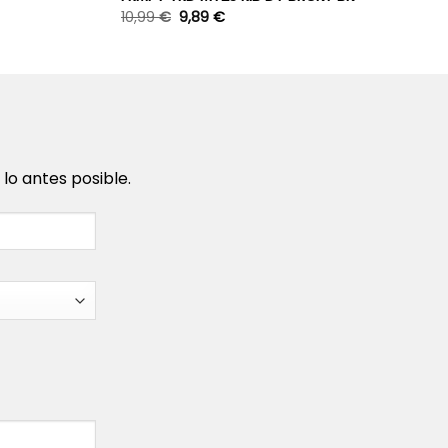
10,99
€
9,89
€
o antes posible.