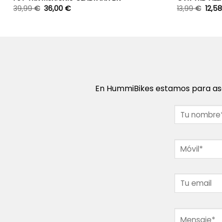
39,99
€
36,00
€
13,99
€
12,5
En HummiBikes estamos para ase