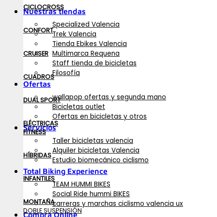
CICLOCROSS
Nuestras tiendas
Specialized Valencia
CONFORT
Trek Valencia
Tienda Ebikes Valencia
Multimarca Requena
CRUISER
Staff tienda de bicicletas
Filosofía
CUADROS
Ofertas
wallapop ofertas y segunda mano
DUAL SPORT
Bicicletas outlet
Ofertas en bicicletas y otros
ELÉCTRICAS
Servicios
FITNESS
Taller bicicletas valencia
Alquiler bicicletas Valencia
HÍBRIDAS
Estudio biomecánico ciclismo
Total Biking Experience
INFANTILES
TEAM HUMMI BIKES
Social Ride hummi BIKES
MONTAÑA
carreras y marchas ciclismo valencia ux
DOBLE SUSPENSIÓN
Compra Online