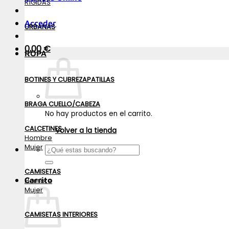
RÍGIDAS
Acceder
URBANAS
0,00
€
ROPA
BOTINES Y CUBREZAPATILLAS
BRAGA CUELLO/CABEZA
No hay productos en el carrito.
CALCETINES
Volver a la tienda
Hombre
Mujer
Buscar
por:
CAMISETAS
Carrito
Hombre
Mujer
CAMISETAS INTERIORES