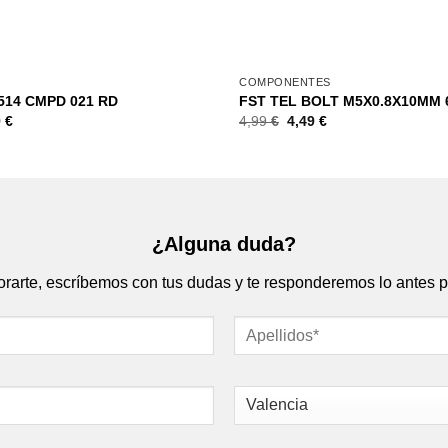
+
S
COMPONENTES
514 CMPD 021 RD
FST TEL BOLT M5X0.8X10MM 
9
€
4,99
€
4,49
€
¿Alguna duda?
rte, escríbemos con tus dudas y te responderemos lo antes p