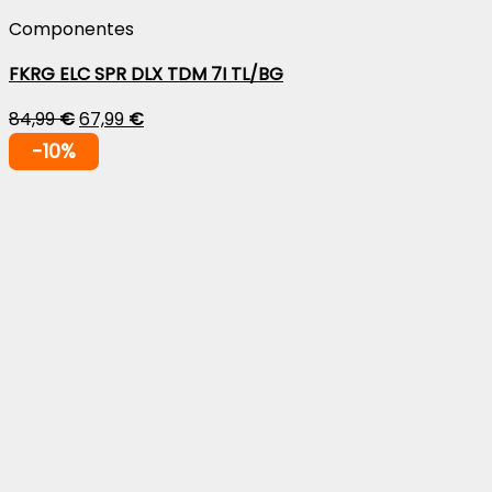
Componentes
FKRG ELC SPR DLX TDM 7I TL/BG
84,99
€
67,99
€
-10%