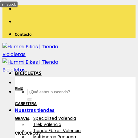
Saltar
al
contenido
Contacto
BICICLETAS
BMX
Buscar
por:
CARRETERA
Nuestras tiendas
Specialized Valencia
GRAVEL
Trek Valencia
Tienda Ebikes Valencia
CICLOCROSS
Multimarca Requena