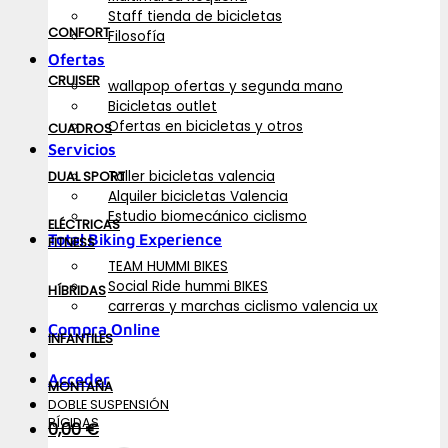
Staff tienda de bicicletas
CONFORT
Filosofía
Ofertas
CRUISER
wallapop ofertas y segunda mano
Bicicletas outlet
Ofertas en bicicletas y otros
CUADROS
Servicios
Taller bicicletas valencia
DUAL SPORT
Alquiler bicicletas Valencia
Estudio biomecánico ciclismo
ELÉCTRICAS
Total Biking Experience
FITNESS
TEAM HUMMI BIKES
Social Ride hummi BIKES
HÍBRIDAS
carreras y marchas ciclismo valencia ux
Compra Online
INFANTILES
Acceder
MONTAÑA
DOBLE SUSPENSIÓN
RÍGIDAS
0,00
€