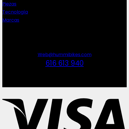
Piezas
Tecnología
Marcas
NEWSLETTER
Web@hummibikes.com
616 613 940
V