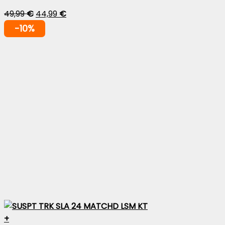
49,99
€
44,99
€
-10%
+