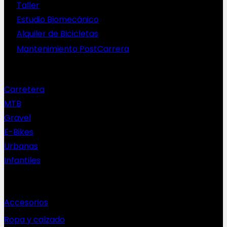
Taller
Estudio Biomecánico
Alquiler de Bicicletas
Mantenimiento PostCarrera
Nuestras bicis
Carretera
MTB
Gravel
E-Bikes
Urbanas
Infantiles
Complementos
Accesorios
Ropa y calzado