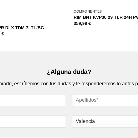
+
COMPONENTES
RIM BNT KVP30 29 TLR 24H P
S
359,99
€
R DLX TDM 7I TL/BG
9
€
¿Alguna duda?
rte, escríbemos con tus dudas y te responderemos lo antes p