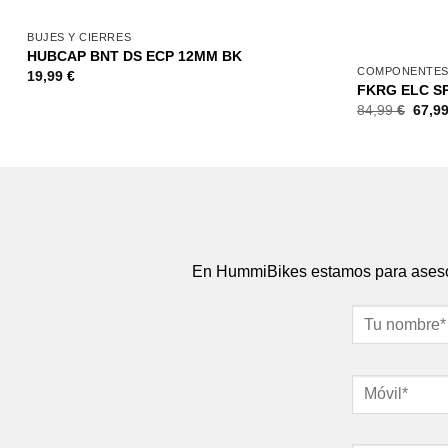
+
BUJES Y CIERRES
HUBCAP BNT DS ECP 12MM BK
COMPONENTE
19,99
€
FKRG ELC SP
84,99
€
67,9
En HummiBikes estamos para asesora