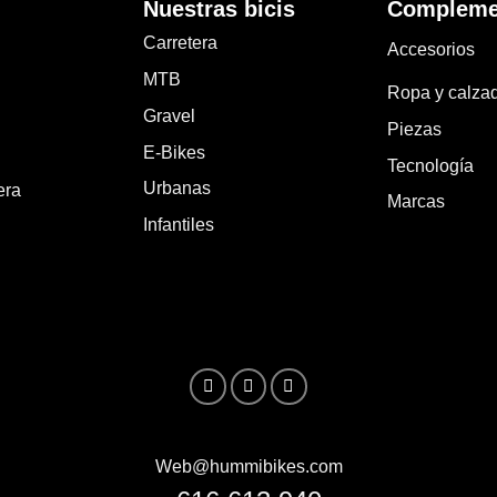
Nuestras bicis
Compleme
Carretera
Accesorios
MTB
Ropa y calza
Gravel
Piezas
E-Bikes
Tecnología
Urbanas
era
Marcas
Infantiles
Web@hummibikes.com