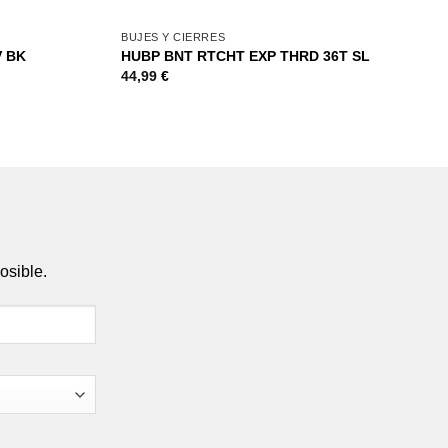
+
+
BUJES Y CIERRES
V BK
HUBP BNT RTCHT EXP THRD 36T SL
44,99
€
osible.