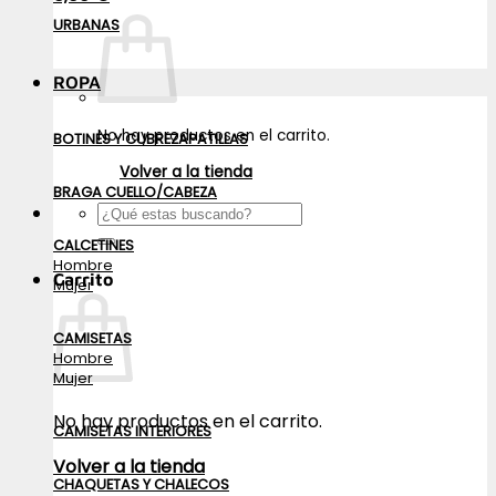
URBANAS
ROPA
No hay productos en el carrito.
BOTINES Y CUBREZAPATILLAS
Volver a la tienda
BRAGA CUELLO/CABEZA
Buscar
por:
CALCETINES
Hombre
Carrito
Mujer
CAMISETAS
Hombre
Mujer
No hay productos en el carrito.
CAMISETAS INTERIORES
Volver a la tienda
CHAQUETAS Y CHALECOS