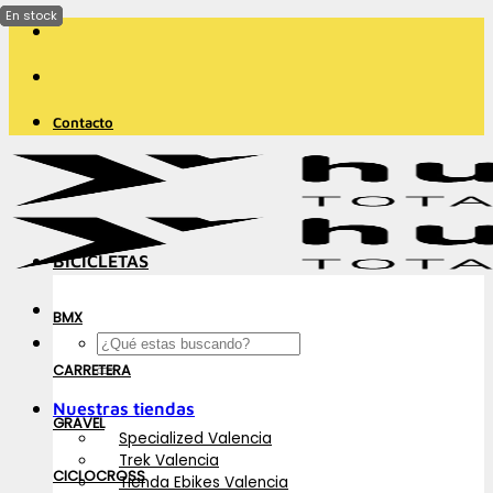
Saltar
al
contenido
Contacto
BICICLETAS
BMX
Buscar
por:
CARRETERA
Nuestras tiendas
GRAVEL
Specialized Valencia
Trek Valencia
CICLOCROSS
Tienda Ebikes Valencia