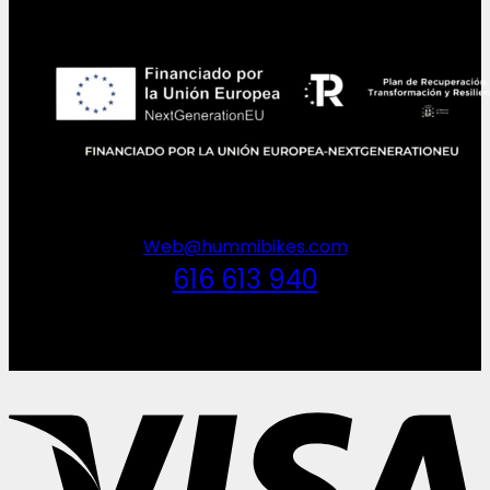
Web@hummibikes.com
616 613 940
V