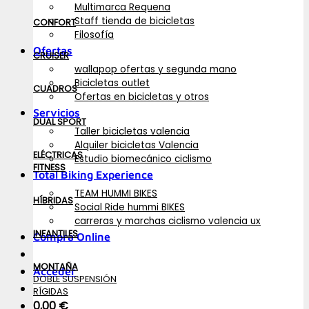
Multimarca Requena
Staff tienda de bicicletas
CONFORT
Filosofía
Ofertas
CRUISER
wallapop ofertas y segunda mano
Bicicletas outlet
CUADROS
Ofertas en bicicletas y otros
Servicios
DUAL SPORT
Taller bicicletas valencia
Alquiler bicicletas Valencia
ELÉCTRICAS
Estudio biomecánico ciclismo
FITNESS
Total Biking Experience
TEAM HUMMI BIKES
HÍBRIDAS
Social Ride hummi BIKES
carreras y marchas ciclismo valencia ux
INFANTILES
Compra Online
MONTAÑA
Acceder
DOBLE SUSPENSIÓN
RÍGIDAS
0,00
€