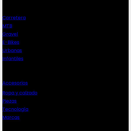
Nuestras bicis
Carretera
MTB
Gravel
E-Bikes
Urbanas
Infantiles
Complementos
Accesorios
Ropa y calzado
Piezas
Tecnología
Marcas
NEWSLETTER