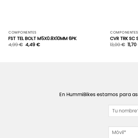
+
COMPONENTES
COMPONENTE
FST TEL BOLT M5X0.8X10MM 6PK
CVR TRK SC S
4,99
€
4,49
€
13,00
€
11,70
En HummiBikes estamos para ase