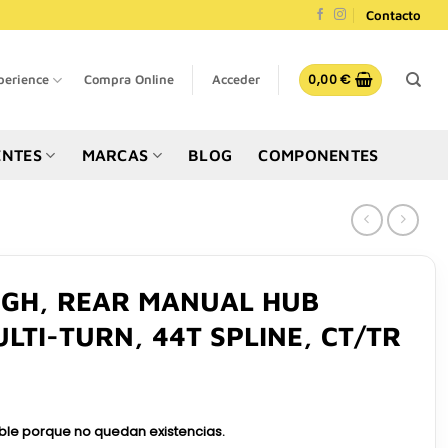
Contacto
0,00
€
perience
Compra Online
Acceder
NTES
MARCAS
BLOG
COMPONENTES
IGH, REAR MANUAL HUB
LTI-TURN, 44T SPLINE, CT/TR
ible porque no quedan existencias.