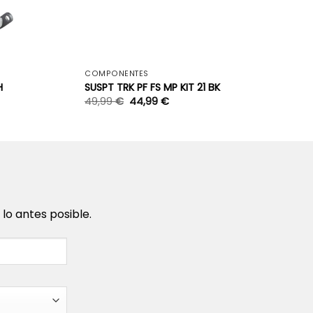
+
+
COMPONENTES
H
SUSPT TRK PF FS MP KIT 21 BK
49,99
€
44,99
€
o antes posible.