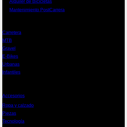
Alquiler de Bicicletas
Mantenimiento PostCarrera
Nuestras bicis
Carretera
MTB
Gravel
E-Bikes
Urbanas
Infantiles
Complementos
Accesorios
Ropa y calzado
Piezas
Tecnología