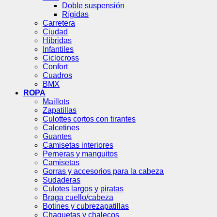
Doble suspensión
Rígidas
Carretera
Ciudad
Híbridas
Infantiles
Ciclocross
Confort
Cuadros
BMX
ROPA
Maillots
Zapatillas
Culottes cortos con tirantes
Calcetines
Guantes
Camisetas interiores
Perneras y manguitos
Camisetas
Gorras y accesorios para la cabeza
Sudaderas
Culotes largos y piratas
Braga cuello/cabeza
Botines y cubrezapatillas
Chaquetas y chalecos