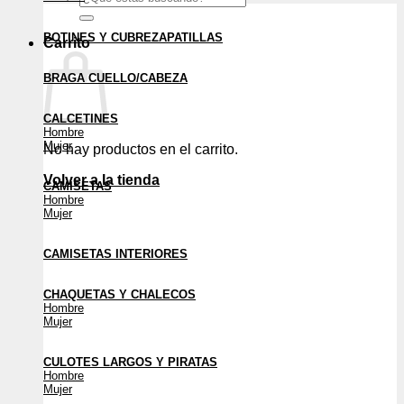
por:
BOTINES Y CUBREZAPATILLAS
Carrito
BRAGA CUELLO/CABEZA
CALCETINES
Hombre
Mujer
No hay productos en el carrito.
Volver a la tienda
CAMISETAS
Hombre
Mujer
CAMISETAS INTERIORES
CHAQUETAS Y CHALECOS
Hombre
Mujer
CULOTES LARGOS Y PIRATAS
Hombre
Mujer