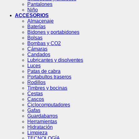
Pantalones
Niño
ACCESORIOS
Almacenaje
Baterías
Bidones y portabidones
Bolsas
Bombas y CO2
Cámaras
Candados
Lubricantes y disolventes
Luces
Patas de cabra
Portabultos traseros
Rodillos
Timbres y bocinas
Cestas
Cascos
Ciclocomputadores
Gafas
Guardabarros
Herramientas
Hidratación
Limpieza
TECNOLOGÍA