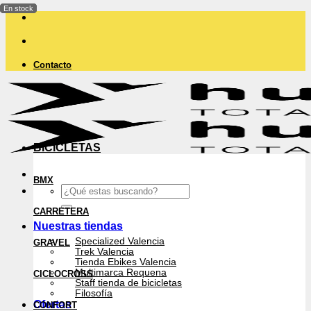
Saltar
al
contenido
Contacto
BICICLETAS
BMX
Buscar
por:
CARRETERA
Nuestras tiendas
Specialized Valencia
GRAVEL
Trek Valencia
Tienda Ebikes Valencia
Multimarca Requena
CICLOCROSS
Staff tienda de bicicletas
Filosofía
Ofertas
CONFORT