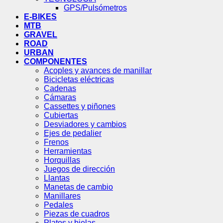
GPS/Pulsómetros
E-BIKES
MTB
GRAVEL
ROAD
URBAN
COMPONENTES
Acoples y avances de manillar
Bicicletas eléctricas
Cadenas
Cámaras
Cassettes y piñones
Cubiertas
Desviadores y cambios
Ejes de pedalier
Frenos
Herramientas
Horquillas
Juegos de dirección
Llantas
Manetas de cambio
Manillares
Pedales
Piezas de cuadros
Platos y bielas