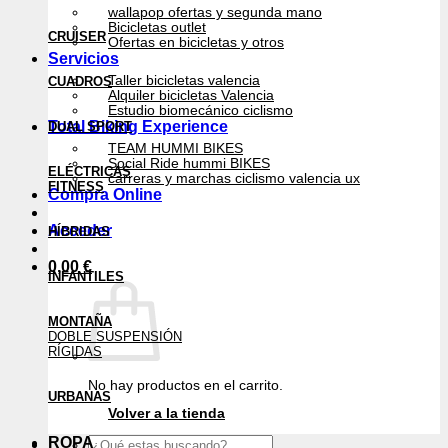
wallapop ofertas y segunda mano
Bicicletas outlet
CRUISER
Ofertas en bicicletas y otros
Servicios
Taller bicicletas valencia
CUADROS
Alquiler bicicletas Valencia
Estudio biomecánico ciclismo
Total Biking Experience
DUAL SPORT
TEAM HUMMI BIKES
Social Ride hummi BIKES
ELÉCTRICAS
carreras y marchas ciclismo valencia ux
FITNESS
Compra Online
Acceder
HÍBRIDAS
0,00
€
INFANTILES
MONTAÑA
DOBLE SUSPENSIÓN
RÍGIDAS
No hay productos en el carrito.
URBANAS
Volver a la tienda
Buscar
ROPA