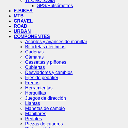
TECNOLOGÍA
GPS/Pulsómetros
E-BIKES
MTB
GRAVEL
ROAD
URBAN
COMPONENTES
Acoples y avances de manillar
Bicicletas eléctricas
Cadenas
Cámaras
Cassettes y piñones
Cubiertas
Desviadores y cambios
Ejes de pedalier
Frenos
Herramientas
Horquillas
Juegos de dirección
Llantas
Manetas de cambio
Manillares
Pedales
Piezas de cuadros