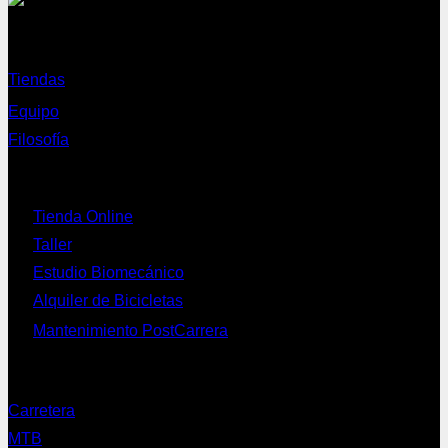
Sobre nosotros
Tiendas
Equipo
Filosofía
Servicios
Tienda Online
Taller
Estudio Biomecánico
Alquiler de Bicicletas
Mantenimiento PostCarrera
Nuestras bicis
Carretera
MTB