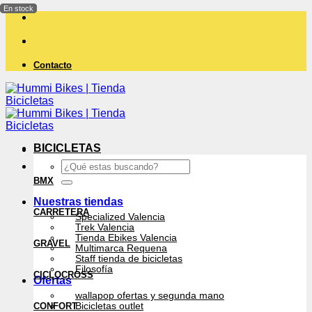
Saltar
al
contenido
Contacto
BICICLETAS
Buscar
por:
BMX
Nuestras tiendas
CARRETERA
Specialized Valencia
Trek Valencia
Tienda Ebikes Valencia
GRAVEL
Multimarca Requena
Staff tienda de bicicletas
Filosofía
CICLOCROSS
Ofertas
wallapop ofertas y segunda mano
CONFORT
Bicicletas outlet