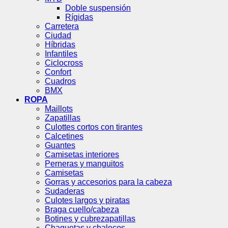
Doble suspensión
Rígidas
Carretera
Ciudad
Híbridas
Infantiles
Ciclocross
Confort
Cuadros
BMX
ROPA
Maillots
Zapatillas
Culottes cortos con tirantes
Calcetines
Guantes
Camisetas interiores
Perneras y manguitos
Camisetas
Gorras y accesorios para la cabeza
Sudaderas
Culotes largos y piratas
Braga cuello/cabeza
Botines y cubrezapatillas
Chaquetas y chalecos