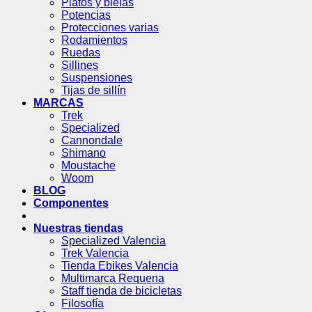
Platos y bielas
Potencias
Protecciones varias
Rodamientos
Ruedas
Sillines
Suspensiones
Tijas de sillín
MARCAS
Trek
Specialized
Cannondale
Shimano
Moustache
Woom
BLOG
Componentes
Nuestras tiendas
Specialized Valencia
Trek Valencia
Tienda Ebikes Valencia
Multimarca Requena
Staff tienda de bicicletas
Filosofía