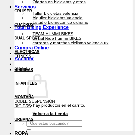
Ofertas en bicicletas y otros
Servicios
CRUISER
Taller bicicletas valencia
Alquiler bicicletas Valencia
Estudio biomecánico ciclismo
CUADROS
Total Biking Experience
TEAM HUMMI BIKES
DUAL SPORT
Social Ride hummi BIKES
carreras y marchas ciclismo valencia ux
Compra Online
ELÉCTRICAS
FITNESS
Acceder
0,00
€
HÍBRIDAS
INFANTILES
MONTAÑA
DOBLE SUSPENSIÓN
No hay productos en el carrito.
RÍGIDAS
Volver a la tienda
URBANAS
Buscar
por:
ROPA