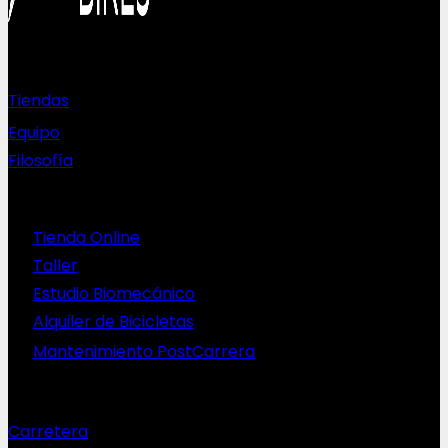
Sobre nosotros
Tiendas
Equipo
Filosofía
Servicios
Tienda Online
Taller
Estudio Biomecánico
Alquiler de Bicicletas
Mantenimiento PostCarrera
Nuestras bicis
Carretera