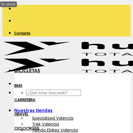
Saltar
al
contenido
Contacto
BICICLETAS
BMX
Buscar
por:
CARRETERA
Nuestras tiendas
GRAVEL
Specialized Valencia
Trek Valencia
CICLOCROSS
Tienda Ebikes Valencia