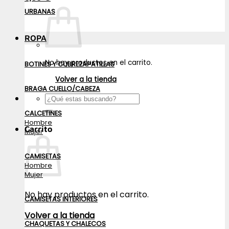
URBANAS
ROPA
No hay productos en el carrito.
BOTINES Y CUBREZAPATILLAS
Volver a la tienda
BRAGA CUELLO/CABEZA
Buscar
por:
CALCETINES
Hombre
Carrito
Mujer
CAMISETAS
Hombre
Mujer
No hay productos en el carrito.
CAMISETAS INTERIORES
Volver a la tienda
CHAQUETAS Y CHALECOS