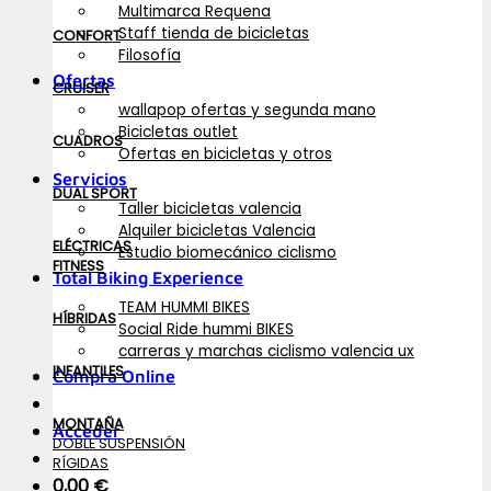
Multimarca Requena
Staff tienda de bicicletas
CONFORT
Filosofía
Ofertas
CRUISER
wallapop ofertas y segunda mano
Bicicletas outlet
CUADROS
Ofertas en bicicletas y otros
Servicios
DUAL SPORT
Taller bicicletas valencia
Alquiler bicicletas Valencia
ELÉCTRICAS
Estudio biomecánico ciclismo
FITNESS
Total Biking Experience
TEAM HUMMI BIKES
HÍBRIDAS
Social Ride hummi BIKES
carreras y marchas ciclismo valencia ux
INFANTILES
Compra Online
MONTAÑA
Acceder
DOBLE SUSPENSIÓN
RÍGIDAS
0,00
€