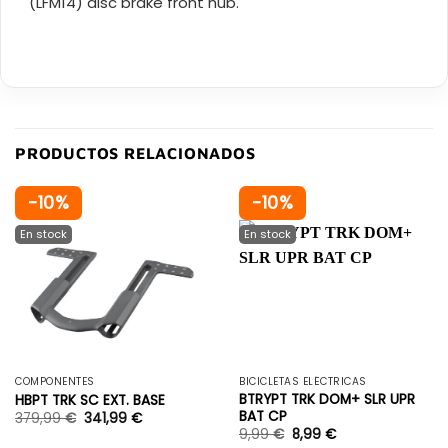
(LFM14) disc brake front hub.
PRODUCTOS RELACIONADOS
-10%
-10%
COMPONENTES
BICICLETAS ELÉCTRICAS
BTRYPT TRK DOM+ SLR UPR
HBPT TRK SC EXT. BASE
BAT CP
379,99
€
341,99
€
9,99
€
8,99
€