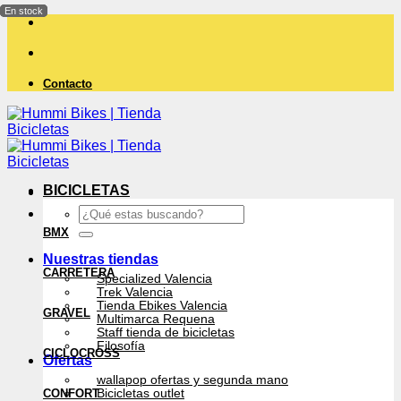
Saltar
al
contenido
Contacto
BICICLETAS
Buscar
por:
BMX
Nuestras tiendas
CARRETERA
Specialized Valencia
Trek Valencia
Tienda Ebikes Valencia
GRAVEL
Multimarca Requena
Staff tienda de bicicletas
Filosofía
CICLOCROSS
Ofertas
wallapop ofertas y segunda mano
CONFORT
Bicicletas outlet