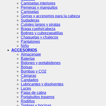
Camisetas interiores
Perneras y manguitos
Camisetas
Gorras y accesorios para la cabeza
Sudaderas
Culotes largos y piratas
Braga cuello/cabeza
Botines y cubrezapatillas
Chaquetas y chalecos
Pantalones
Niño
ACCESORIOS
Almacenaje
Baterías
Bidones y portabidones
Bolsas
Bombas y CO2
Cámaras
Candados
Lubricantes y disolventes
Luces
Patas de cabra
Portabultos traseros
Rodillos
Timbres y bocinas