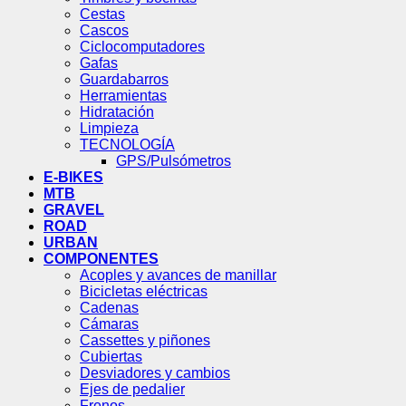
Cestas
Cascos
Ciclocomputadores
Gafas
Guardabarros
Herramientas
Hidratación
Limpieza
TECNOLOGÍA
GPS/Pulsómetros
E-BIKES
MTB
GRAVEL
ROAD
URBAN
COMPONENTES
Acoples y avances de manillar
Bicicletas eléctricas
Cadenas
Cámaras
Cassettes y piñones
Cubiertas
Desviadores y cambios
Ejes de pedalier
Frenos