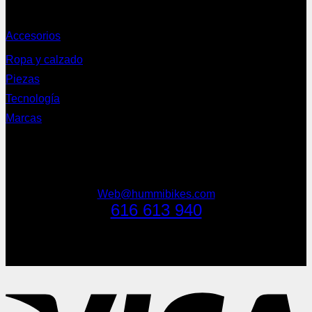
Complementos
Accesorios
Ropa y calzado
Piezas
Tecnología
Marcas
NEWSLETTER
Web@hummibikes.com
616 613 940
V