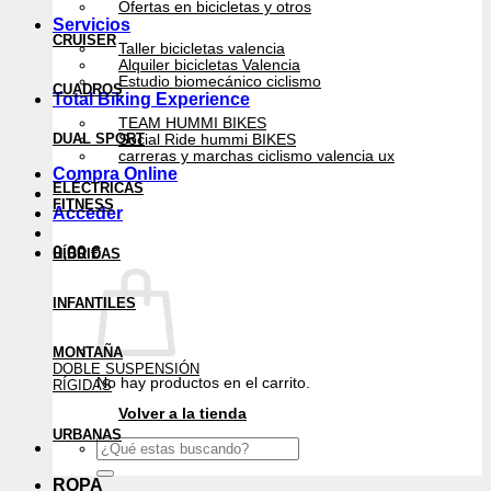
Ofertas en bicicletas y otros
Servicios
CRUISER
Taller bicicletas valencia
Alquiler bicicletas Valencia
Estudio biomecánico ciclismo
CUADROS
Total Biking Experience
TEAM HUMMI BIKES
DUAL SPORT
Social Ride hummi BIKES
carreras y marchas ciclismo valencia ux
Compra Online
ELÉCTRICAS
FITNESS
Acceder
0,00
€
HÍBRIDAS
INFANTILES
MONTAÑA
DOBLE SUSPENSIÓN
No hay productos en el carrito.
RÍGIDAS
Volver a la tienda
URBANAS
Buscar
por:
ROPA