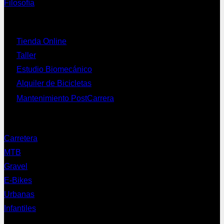
Filosofía
Servicios
Tienda Online
Taller
Estudio Biomecánico
Alquiler de Bicicletas
Mantenimiento PostCarrera
Nuestras bicis
Carretera
MTB
Gravel
E-Bikes
Urbanas
Infantiles