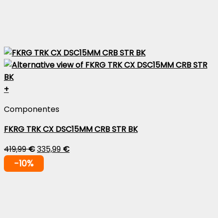
+
Componentes
FKRG TRK CX DSC15MM CRB STR BK
419,99
€
335,99
€
-10%