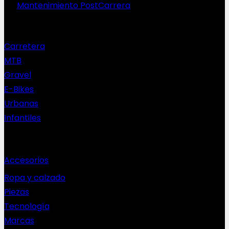
Mantenimiento PostCarrera
Nuestras bicis
Carretera
MTB
Gravel
E-Bikes
Urbanas
Infantiles
Complementos
Accesorios
Ropa y calzado
Piezas
Tecnología
Marcas