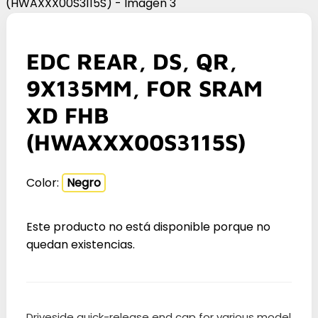
EDC REAR, DS, QR,
9X135MM, FOR SRAM
XD FHB
(HWAXXX00S3115S)
Color:
Negro
Este producto no está disponible porque no
quedan existencias.
Driveside quick-release end cap for various model