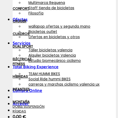
Multimarca Requena
Staff tienda de bicicletas
CONFORT
Filosofía
Ofertas
CRUISER
wallapop ofertas y segunda mano
Bicicletas outlet
CUADROS
Ofertas en bicicletas y otros
Servicios
DUAL SPORT
Taller bicicletas valencia
Alquiler bicicletas Valencia
ELÉCTRICAS
Estudio biomecánico ciclismo
FITNESS
Total Biking Experience
TEAM HUMMI BIKES
HÍBRIDAS
Social Ride hummi BIKES
carreras y marchas ciclismo valencia ux
INFANTILES
Compra Online
MONTAÑA
Acceder
DOBLE SUSPENSIÓN
RÍGIDAS
0,00
€