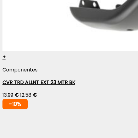
+
Componentes
CVR TRD ALLNT EXT 23 MTR BK
13,99
€
12,58
€
-10%