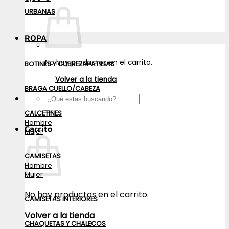
URBANAS
ROPA
No hay productos en el carrito.
BOTINES Y CUBREZAPATILLAS
Volver a la tienda
BRAGA CUELLO/CABEZA
Buscar
por:
CALCETINES
Hombre
Carrito
Mujer
CAMISETAS
Hombre
Mujer
No hay productos en el carrito.
CAMISETAS INTERIORES
Volver a la tienda
CHAQUETAS Y CHALECOS