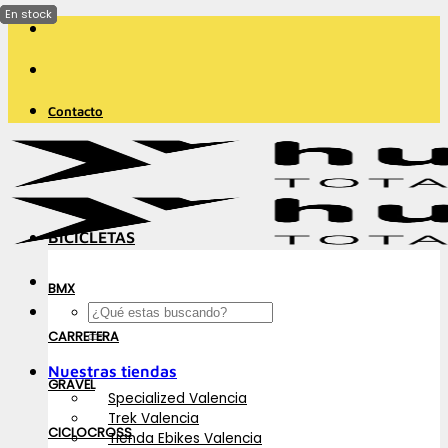
Saltar
al
contenido
Contacto
BICICLETAS
BMX
Buscar
por:
CARRETERA
Nuestras tiendas
GRAVEL
Specialized Valencia
Trek Valencia
CICLOCROSS
Tienda Ebikes Valencia