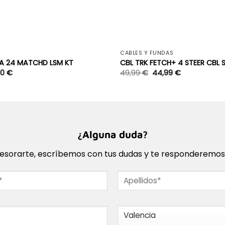
+
S
CABLES Y FUNDAS
LA 24 MATCHD LSM KT
CBL TRK FETCH+ 4 STEER CBL 
00
€
49,99
€
44,99
€
¿Alguna duda?
sorarte, escríbemos con tus dudas y te responderemos l