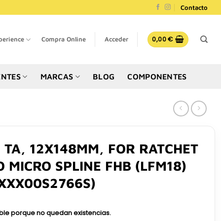
Contacto
0,00
€
perience
Compra Online
Acceder
NTES
MARCAS
BLOG
COMPONENTES
, TA, 12X148MM, FOR RATCHET
O MICRO SPLINE FHB (LFM18)
XXX00S2766S)
ible porque no quedan existencias.