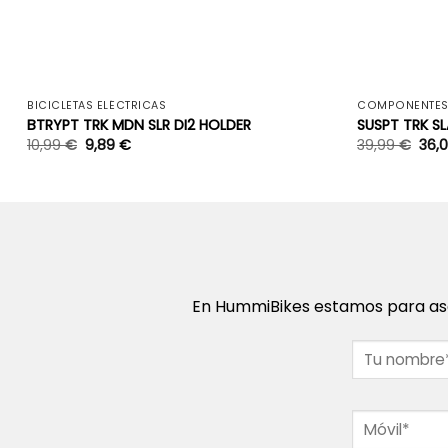
+
BICICLETAS ELÉCTRICAS
COMPONENTE
BTRYPT TRK MDN SLR DI2 HOLDER
SUSPT TRK S
10,99
€
9,89
€
39,99
€
36,
En HummiBikes estamos para ase