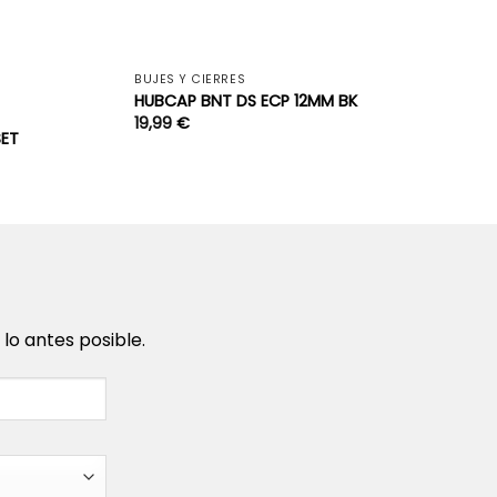
+
+
BUJES Y CIERRES
HUBCAP BNT DS ECP 12MM BK
19,99
€
SET
o antes posible.