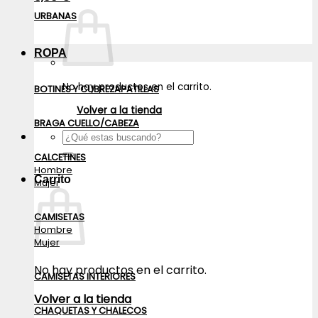
URBANAS
ROPA
No hay productos en el carrito.
BOTINES Y CUBREZAPATILLAS
Volver a la tienda
BRAGA CUELLO/CABEZA
Buscar
por:
CALCETINES
Hombre
Carrito
Mujer
CAMISETAS
Hombre
Mujer
No hay productos en el carrito.
CAMISETAS INTERIORES
Volver a la tienda
CHAQUETAS Y CHALECOS