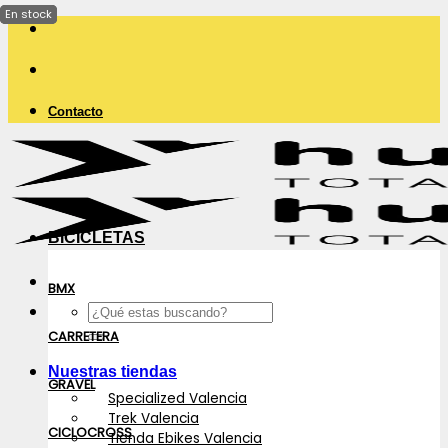
Saltar
al
contenido
Contacto
BICICLETAS
BMX
Buscar
por:
CARRETERA
Nuestras tiendas
GRAVEL
Specialized Valencia
Trek Valencia
CICLOCROSS
Tienda Ebikes Valencia