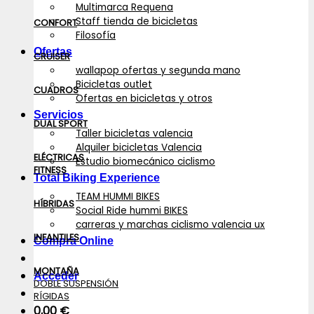
Multimarca Requena
Staff tienda de bicicletas
CONFORT
Filosofía
Ofertas
CRUISER
wallapop ofertas y segunda mano
Bicicletas outlet
CUADROS
Ofertas en bicicletas y otros
Servicios
DUAL SPORT
Taller bicicletas valencia
Alquiler bicicletas Valencia
ELÉCTRICAS
Estudio biomecánico ciclismo
FITNESS
Total Biking Experience
TEAM HUMMI BIKES
HÍBRIDAS
Social Ride hummi BIKES
carreras y marchas ciclismo valencia ux
INFANTILES
Compra Online
MONTAÑA
Acceder
DOBLE SUSPENSIÓN
RÍGIDAS
0,00
€