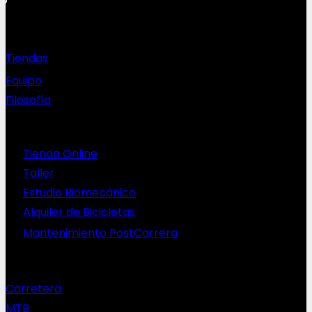
Sobre nosotros
Tiendas
Equipo
Filosofía
Servicios
Tienda Online
Taller
Estudio Biomecánico
Alquiler de Bicicletas
Mantenimiento PostCarrera
Nuestras bicis
Carretera
MTB