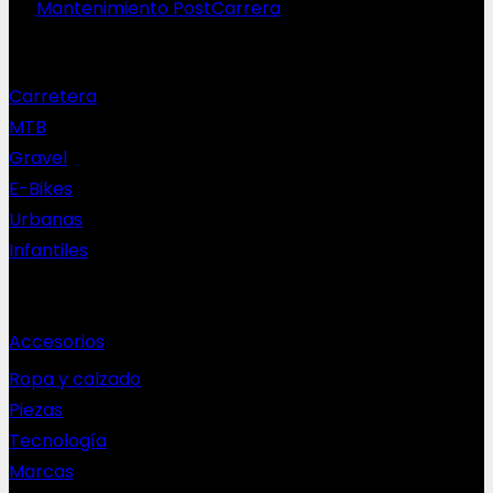
Mantenimiento PostCarrera
Nuestras bicis
Carretera
MTB
Gravel
E-Bikes
Urbanas
Infantiles
Complementos
Accesorios
Ropa y calzado
Piezas
Tecnología
Marcas