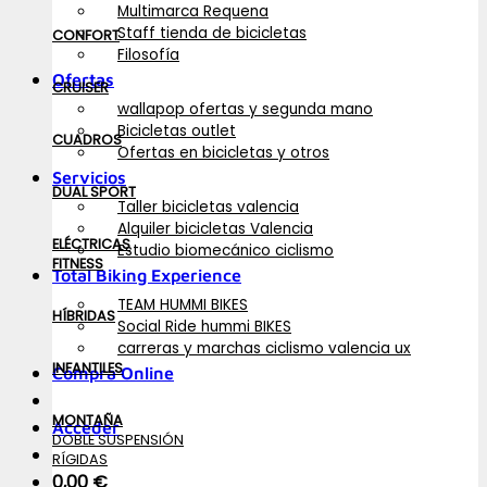
Multimarca Requena
Staff tienda de bicicletas
CONFORT
Filosofía
Ofertas
CRUISER
wallapop ofertas y segunda mano
Bicicletas outlet
CUADROS
Ofertas en bicicletas y otros
Servicios
DUAL SPORT
Taller bicicletas valencia
Alquiler bicicletas Valencia
ELÉCTRICAS
Estudio biomecánico ciclismo
FITNESS
Total Biking Experience
TEAM HUMMI BIKES
HÍBRIDAS
Social Ride hummi BIKES
carreras y marchas ciclismo valencia ux
INFANTILES
Compra Online
MONTAÑA
Acceder
DOBLE SUSPENSIÓN
RÍGIDAS
0,00
€