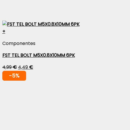
+
Componentes
FST TEL BOLT M5X0.8X10MM 6PK
4,99
€
4,49
€
-5%