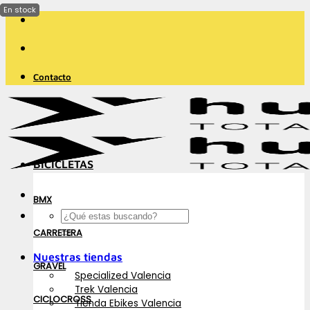
Saltar
al
contenido
Contacto
BICICLETAS
BMX
Buscar
por:
CARRETERA
Nuestras tiendas
GRAVEL
Specialized Valencia
Trek Valencia
CICLOCROSS
Tienda Ebikes Valencia