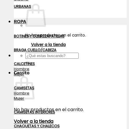
URBANAS
ROPA
No hay productos en el carrito.
BOTINES Y CUBREZAPATILLAS
Volver a la tienda
BRAGA CUELLO/CABEZA
Buscar
por:
CALCETINES
Hombre
Carrito
Mujer
CAMISETAS
Hombre
Mujer
No hay productos en el carrito.
CAMISETAS INTERIORES
Volver a la tienda
CHAQUETAS Y CHALECOS