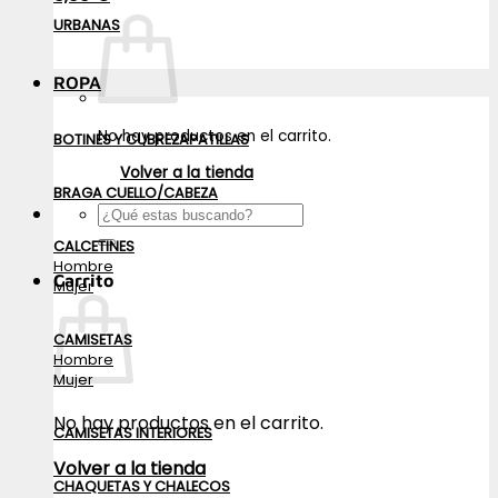
URBANAS
ROPA
No hay productos en el carrito.
BOTINES Y CUBREZAPATILLAS
Volver a la tienda
BRAGA CUELLO/CABEZA
Buscar
por:
CALCETINES
Hombre
Carrito
Mujer
CAMISETAS
Hombre
Mujer
No hay productos en el carrito.
CAMISETAS INTERIORES
Volver a la tienda
CHAQUETAS Y CHALECOS