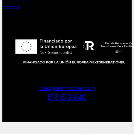
Marcas
NEWSLETTER
Web@hummibikes.com
616 613 940
V