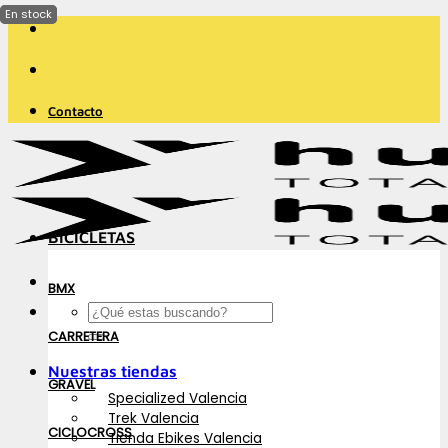
Saltar
al
contenido
Contacto
BICICLETAS
BMX
Buscar
por:
CARRETERA
Nuestras tiendas
GRAVEL
Specialized Valencia
Trek Valencia
CICLOCROSS
Tienda Ebikes Valencia