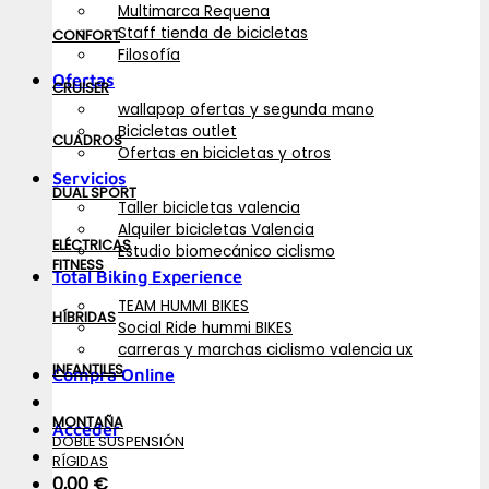
Multimarca Requena
Staff tienda de bicicletas
CONFORT
Filosofía
Ofertas
CRUISER
wallapop ofertas y segunda mano
Bicicletas outlet
CUADROS
Ofertas en bicicletas y otros
Servicios
DUAL SPORT
Taller bicicletas valencia
Alquiler bicicletas Valencia
ELÉCTRICAS
Estudio biomecánico ciclismo
FITNESS
Total Biking Experience
TEAM HUMMI BIKES
HÍBRIDAS
Social Ride hummi BIKES
carreras y marchas ciclismo valencia ux
INFANTILES
Compra Online
MONTAÑA
Acceder
DOBLE SUSPENSIÓN
RÍGIDAS
0,00
€