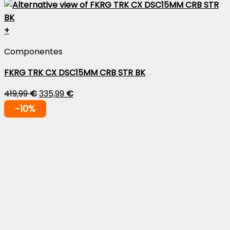
+
Componentes
FKRG TRK CX DSC15MM CRB STR BK
419,99
€
335,99
€
-10%