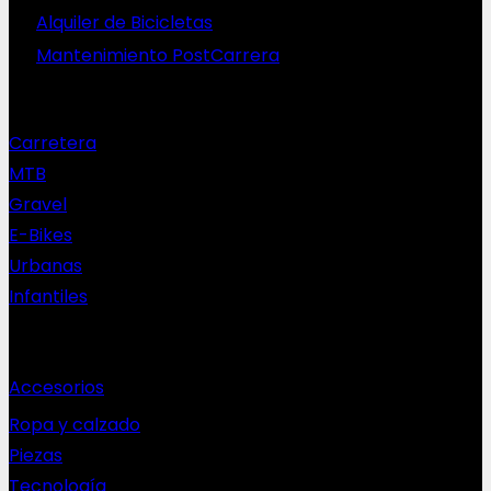
Alquiler de Bicicletas
Mantenimiento PostCarrera
Nuestras bicis
Carretera
MTB
Gravel
E-Bikes
Urbanas
Infantiles
Complementos
Accesorios
Ropa y calzado
Piezas
Tecnología