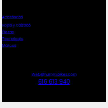
Complementos
Accesorios
Ropa y calzado
Piezas
Tecnología
Marcas
NEWSLETTER
Web@hummibikes.com
616 613 940
V