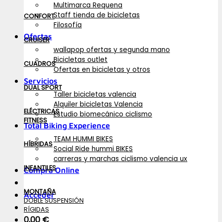
Multimarca Requena
Staff tienda de bicicletas
CONFORT
Filosofía
Ofertas
CRUISER
wallapop ofertas y segunda mano
Bicicletas outlet
CUADROS
Ofertas en bicicletas y otros
Servicios
DUAL SPORT
Taller bicicletas valencia
Alquiler bicicletas Valencia
ELÉCTRICAS
Estudio biomecánico ciclismo
FITNESS
Total Biking Experience
TEAM HUMMI BIKES
HÍBRIDAS
Social Ride hummi BIKES
carreras y marchas ciclismo valencia ux
INFANTILES
Compra Online
MONTAÑA
Acceder
DOBLE SUSPENSIÓN
RÍGIDAS
0,00
€