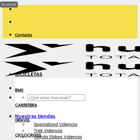
Saltar
al
contenido
Contacto
BICICLETAS
BMX
Buscar
por:
CARRETERA
Nuestras tiendas
GRAVEL
Specialized Valencia
Trek Valencia
CICLOCROSS
Tienda Ebikes Valencia