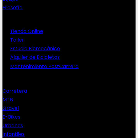
Filosofía
Servicios
Tienda Online
Taller
Estudio Biomecánico
Alquiler de Bicicletas
Mantenimiento PostCarrera
Nuestras bicis
Carretera
MTB
Gravel
E-Bikes
Urbanas
Infantiles