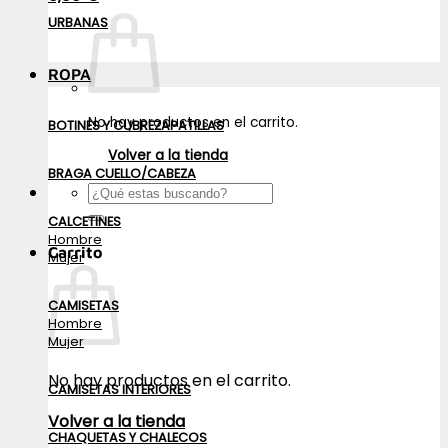
URBANAS
ROPA
No hay productos en el carrito.
BOTINES Y CUBREZAPATILLAS
Volver a la tienda
BRAGA CUELLO/CABEZA
Buscar
por:
CALCETINES
Hombre
Carrito
Mujer
CAMISETAS
Hombre
Mujer
No hay productos en el carrito.
CAMISETAS INTERIORES
Volver a la tienda
CHAQUETAS Y CHALECOS