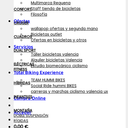
Multimarca Requena
Staff tienda de bicicletas
CONFORT
Filosofía
Ofertas
CRUISER
wallapop ofertas y segunda mano
Bicicletas outlet
CUADROS
Ofertas en bicicletas y otros
Servicios
DUAL SPORT
Taller bicicletas valencia
Alquiler bicicletas Valencia
ELÉCTRICAS
Estudio biomecánico ciclismo
FITNESS
Total Biking Experience
TEAM HUMMI BIKES
HÍBRIDAS
Social Ride hummi BIKES
carreras y marchas ciclismo valencia ux
INFANTILES
Compra Online
MONTAÑA
Acceder
DOBLE SUSPENSIÓN
RÍGIDAS
0,00
€