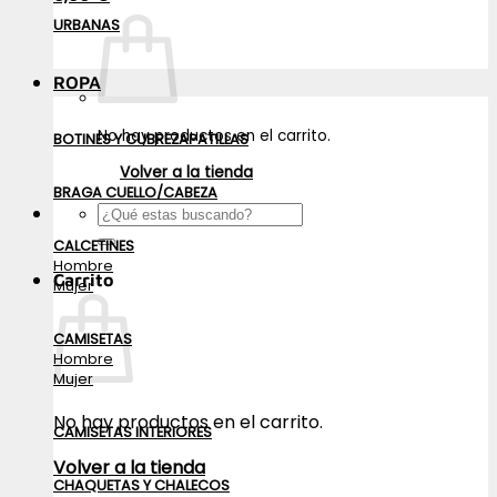
URBANAS
ROPA
No hay productos en el carrito.
BOTINES Y CUBREZAPATILLAS
Volver a la tienda
BRAGA CUELLO/CABEZA
Buscar
por:
CALCETINES
Hombre
Carrito
Mujer
CAMISETAS
Hombre
Mujer
No hay productos en el carrito.
CAMISETAS INTERIORES
Volver a la tienda
CHAQUETAS Y CHALECOS