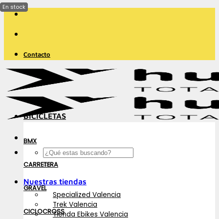
Saltar
al
contenido
Contacto
BICICLETAS
BMX
Buscar
por:
CARRETERA
Nuestras tiendas
GRAVEL
Specialized Valencia
Trek Valencia
CICLOCROSS
Tienda Ebikes Valencia