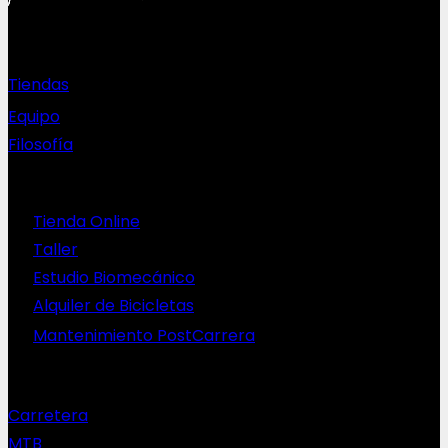
Sobre nosotros
Tiendas
Equipo
Filosofía
Servicios
Tienda Online
Taller
Estudio Biomecánico
Alquiler de Bicicletas
Mantenimiento PostCarrera
Nuestras bicis
Carretera
MTB