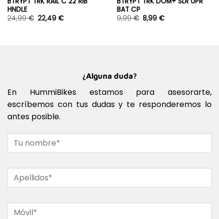
BTRYPT TRK RAIL C 22 RIB
BTRYPT TRK DOM+ SLR UPR
HNDLE
BAT CP
24,99
€
22,49
€
9,99
€
8,99
€
¿Alguna duda?
En HummiBikes estamos para asesorarte,
escríbemos con tus dudas y te responderemos lo
antes posible.