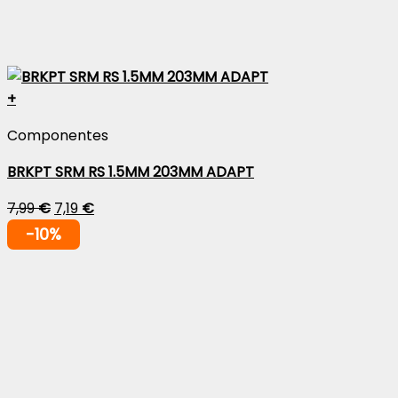
+
Componentes
BRKPT SRM RS 1.5MM 203MM ADAPT
7,99
€
7,19
€
-10%