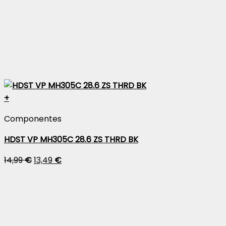
+
Componentes
HDST VP MH305C 28.6 ZS THRD BK
14,99
€
13,49
€