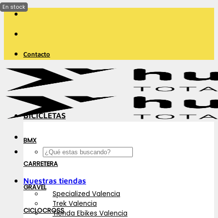
Saltar
al
contenido
Contacto
BICICLETAS
BMX
Buscar
por:
CARRETERA
Nuestras tiendas
GRAVEL
Specialized Valencia
Trek Valencia
CICLOCROSS
Tienda Ebikes Valencia