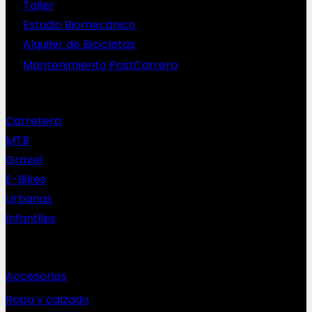
Taller
Estudio Biomecánico
Alquiler de Bicicletas
Mantenimiento PostCarrera
Nuestras bicis
Carretera
MTB
Gravel
E-Bikes
Urbanas
Infantiles
Complementos
Accesorios
Ropa y calzado