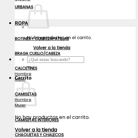
URBANAS
ROPA
No hay productos en el carrito.
BOTINES Y CUBREZAPATILLAS
Volver a la tienda
BRAGA CUELLO/CABEZA
Buscar
por:
CALCETINES
Hombre
Carrito
Mujer
CAMISETAS
Hombre
Mujer
No hay productos en el carrito.
CAMISETAS INTERIORES
Volver a la tienda
CHAQUETAS Y CHALECOS