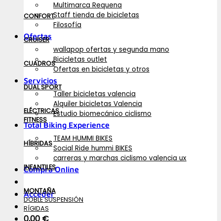
Multimarca Requena
Staff tienda de bicicletas
CONFORT
Filosofía
Ofertas
CRUISER
wallapop ofertas y segunda mano
Bicicletas outlet
CUADROS
Ofertas en bicicletas y otros
Servicios
DUAL SPORT
Taller bicicletas valencia
Alquiler bicicletas Valencia
ELÉCTRICAS
Estudio biomecánico ciclismo
FITNESS
Total Biking Experience
TEAM HUMMI BIKES
HÍBRIDAS
Social Ride hummi BIKES
carreras y marchas ciclismo valencia ux
INFANTILES
Compra Online
MONTAÑA
Acceder
DOBLE SUSPENSIÓN
RÍGIDAS
0,00
€