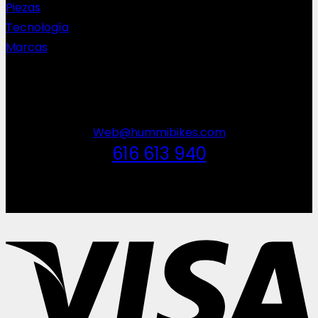
Piezas
Tecnología
Marcas
NEWSLETTER
Web@hummibikes.com
616 613 940
V