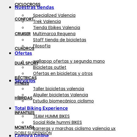
CICLOCROSS
Nuestras tiendas
Specialized Valencia
CONFORT
Trek Valencia
Tienda Ebikes Valencia
Multimarca Requena
CRUISER
Staff tienda de bicicletas
Filosofía
CUADROS
Ofertas
wallapop ofertas y segunda mano
DUAL SPORT
Bicicletas outlet
Ofertas en bicicletas y otros
ELÉCTRICAS
Servicios
FITNESS
Taller bicicletas valencia
Alquiler bicicletas Valencia
HÍBRIDAS
Estudio biomecánico ciclismo
Total Biking Experience
INFANTILES
TEAM HUMMI BIKES
Social Ride hummi BIKES
MONTAÑA
carreras y marchas ciclismo valencia ux
DOBLE SUSPENSIÓN
Compra Online