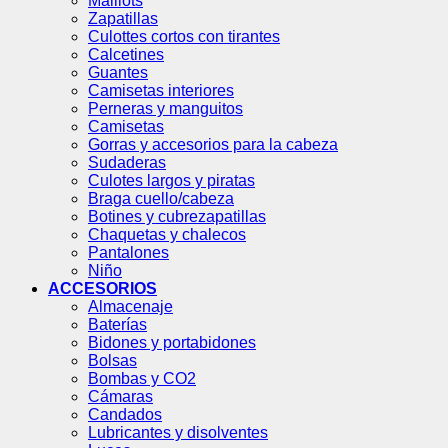
Maillots
Zapatillas
Culottes cortos con tirantes
Calcetines
Guantes
Camisetas interiores
Perneras y manguitos
Camisetas
Gorras y accesorios para la cabeza
Sudaderas
Culotes largos y piratas
Braga cuello/cabeza
Botines y cubrezapatillas
Chaquetas y chalecos
Pantalones
Niño
ACCESORIOS
Almacenaje
Baterías
Bidones y portabidones
Bolsas
Bombas y CO2
Cámaras
Candados
Lubricantes y disolventes