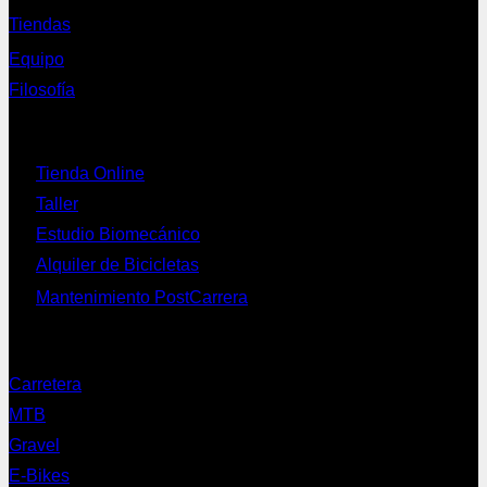
Tiendas
Equipo
Filosofía
Servicios
Tienda Online
Taller
Estudio Biomecánico
Alquiler de Bicicletas
Mantenimiento PostCarrera
Nuestras bicis
Carretera
MTB
Gravel
E-Bikes