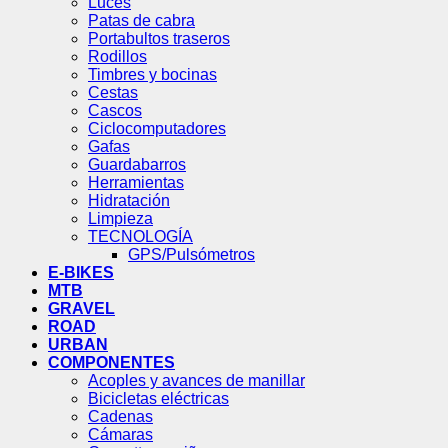
Luces
Patas de cabra
Portabultos traseros
Rodillos
Timbres y bocinas
Cestas
Cascos
Ciclocomputadores
Gafas
Guardabarros
Herramientas
Hidratación
Limpieza
TECNOLOGÍA
GPS/Pulsómetros
E-BIKES
MTB
GRAVEL
ROAD
URBAN
COMPONENTES
Acoples y avances de manillar
Bicicletas eléctricas
Cadenas
Cámaras