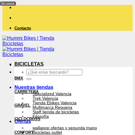
Saltar
al
contenido
Contacto
BICICLETAS
Buscar
por:
BMX
Nuestras tiendas
CARRETERA
Specialized Valencia
Trek Valencia
Tienda Ebikes Valencia
GRAVEL
Multimarca Requena
Staff tienda de bicicletas
Filosofía
CICLOCROSS
Ofertas
wallapop ofertas y segunda mano
CONFORT
Bicicletas outlet