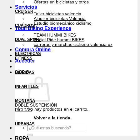
Ofertas en bicicletas y otros
Servicios
CRUISER
Taller bicicletas valencia
Alquiler bicicletas Valencia
Estudio biomecánico ciclismo
CUADROS
Total Biking Experience
TEAM HUMMI BIKES
DUAL SPORT
Social Ride hummi BIKES
carreras y marchas ciclismo valencia ux
Compra Online
ELÉCTRICAS
FITNESS
Acceder
0,00
€
HÍBRIDAS
INFANTILES
MONTAÑA
DOBLE SUSPENSIÓN
No hay productos en el carrito.
RÍGIDAS
Volver a la tienda
URBANAS
Buscar
por:
ROPA