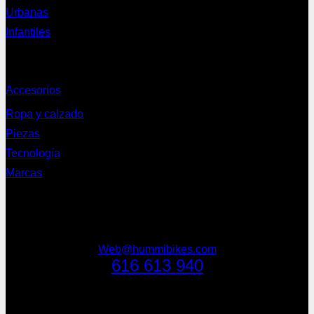
Urbanas
Infantiles
Complementos
Accesorios
Ropa y calzado
Piezas
Tecnología
Marcas
NEWSLETTER
Web@hummibikes.com
616 613 940