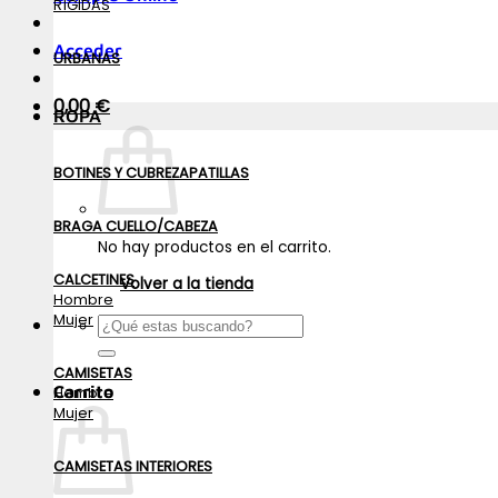
RÍGIDAS
Acceder
URBANAS
0,00
€
ROPA
BOTINES Y CUBREZAPATILLAS
BRAGA CUELLO/CABEZA
No hay productos en el carrito.
CALCETINES
Volver a la tienda
Hombre
Mujer
Buscar
por:
CAMISETAS
Carrito
Hombre
Mujer
CAMISETAS INTERIORES