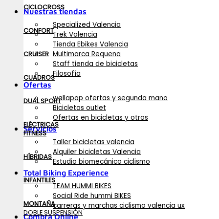
CICLOCROSS
Nuestras tiendas
Specialized Valencia
CONFORT
Trek Valencia
Tienda Ebikes Valencia
Multimarca Requena
CRUISER
Staff tienda de bicicletas
Filosofía
CUADROS
Ofertas
wallapop ofertas y segunda mano
DUAL SPORT
Bicicletas outlet
Ofertas en bicicletas y otros
ELÉCTRICAS
Servicios
FITNESS
Taller bicicletas valencia
Alquiler bicicletas Valencia
HÍBRIDAS
Estudio biomecánico ciclismo
Total Biking Experience
INFANTILES
TEAM HUMMI BIKES
Social Ride hummi BIKES
MONTAÑA
carreras y marchas ciclismo valencia ux
DOBLE SUSPENSIÓN
Compra Online