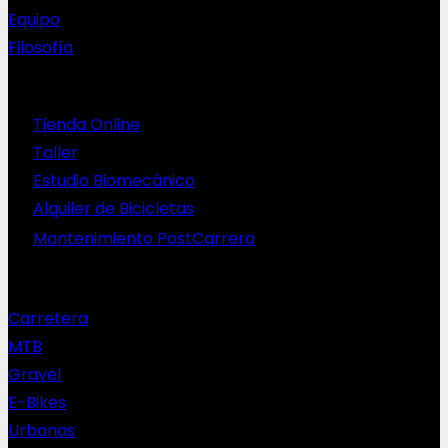
Equipo
Filosofía
Servicios
Tienda Online
Taller
Estudio Biomecánico
Alquiler de Bicicletas
Mantenimiento PostCarrera
Nuestras bicis
Carretera
MTB
Gravel
E-Bikes
Urbanas