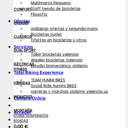
Multimarca Requena
Staff tienda de bicicletas
CONFORT
Filosofía
Ofertas
CRUISER
wallapop ofertas y segunda mano
Bicicletas outlet
CUADROS
Ofertas en bicicletas y otros
Servicios
DUAL SPORT
Taller bicicletas valencia
Alquiler bicicletas Valencia
ELÉCTRICAS
Estudio biomecánico ciclismo
FITNESS
Total Biking Experience
TEAM HUMMI BIKES
HÍBRIDAS
Social Ride hummi BIKES
carreras y marchas ciclismo valencia ux
INFANTILES
Compra Online
MONTAÑA
Acceder
DOBLE SUSPENSIÓN
RÍGIDAS
0,00
€