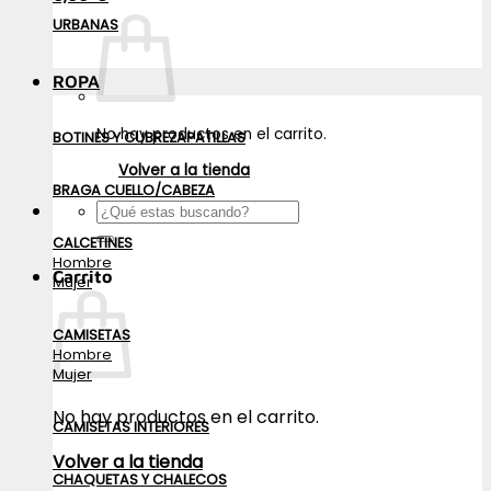
URBANAS
ROPA
No hay productos en el carrito.
BOTINES Y CUBREZAPATILLAS
Volver a la tienda
BRAGA CUELLO/CABEZA
Buscar
por:
CALCETINES
Hombre
Carrito
Mujer
CAMISETAS
Hombre
Mujer
No hay productos en el carrito.
CAMISETAS INTERIORES
Volver a la tienda
CHAQUETAS Y CHALECOS