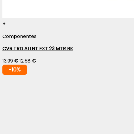
+
Componentes
CVR TRD ALLNT EXT 23 MTR BK
13,99
€
12,58
€
-10%