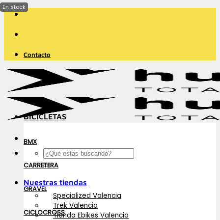
Saltar
al
contenido
Contacto
BICICLETAS
BMX
Buscar
por:
CARRETERA
Nuestras tiendas
GRAVEL
Specialized Valencia
Trek Valencia
CICLOCROSS
Tienda Ebikes Valencia