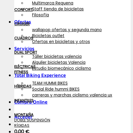
Multimarca Requena
Staff tienda de bicicletas
CONFORT
Filosofía
Ofertas
CRUISER
wallapop ofertas y segunda mano
Bicicletas outlet
CUADROS
Ofertas en bicicletas y otros
Servicios
DUAL SPORT
Taller bicicletas valencia
Alquiler bicicletas Valencia
ELÉCTRICAS
Estudio biomecánico ciclismo
FITNESS
Total Biking Experience
TEAM HUMMI BIKES
HÍBRIDAS
Social Ride hummi BIKES
carreras y marchas ciclismo valencia ux
INFANTILES
Compra Online
MONTAÑA
Acceder
DOBLE SUSPENSIÓN
RÍGIDAS
0,00
€