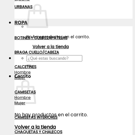
URBANAS
ROPA
No hay productos en el carrito.
BOTINES Y CUBREZAPATILLAS
Volver a la tienda
BRAGA CUELLO/CABEZA
Buscar
por:
CALCETINES
Hombre
Carrito
Mujer
CAMISETAS
Hombre
Mujer
No hay productos en el carrito.
CAMISETAS INTERIORES
Volver a la tienda
CHAQUETAS Y CHALECOS