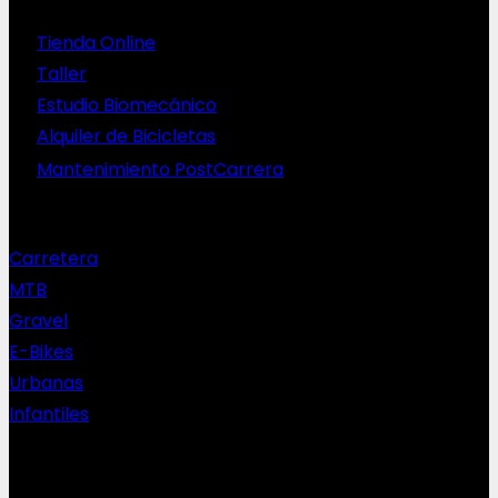
Servicios
Tienda Online
Taller
Estudio Biomecánico
Alquiler de Bicicletas
Mantenimiento PostCarrera
Nuestras bicis
Carretera
MTB
Gravel
E-Bikes
Urbanas
Infantiles
Complementos