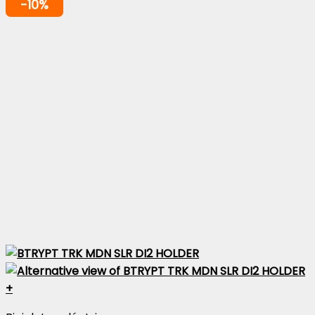
-10%
+