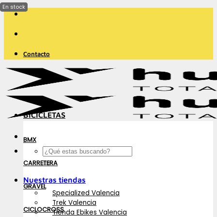
Saltar
al
contenido
Contacto
BICICLETAS
BMX
Buscar
por:
CARRETERA
Nuestras tiendas
GRAVEL
Specialized Valencia
Trek Valencia
CICLOCROSS
Tienda Ebikes Valencia