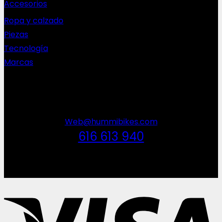
Accesorios
Ropa y calzado
Piezas
Tecnología
Marcas
NEWSLETTER
Web@hummibikes.com
616 613 940
V